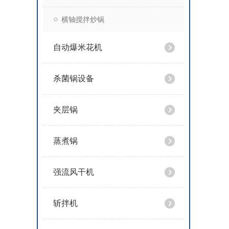
横轴搅拌炒锅
自动爆米花机
杀菌锅设备
夹层锅
蒸煮锅
强流风干机
斩拌机