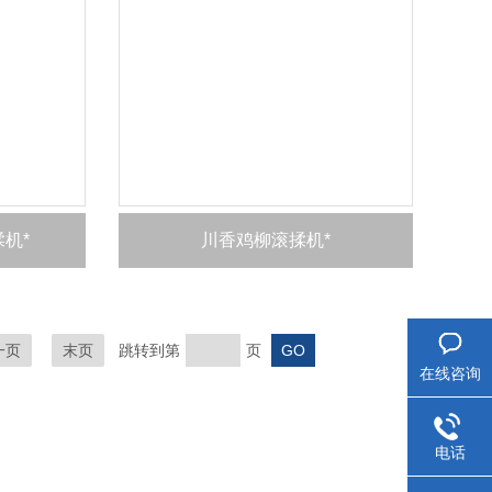
机*
川香鸡柳滚揉机*
一页
末页
跳转到第
页
在线咨询
电话