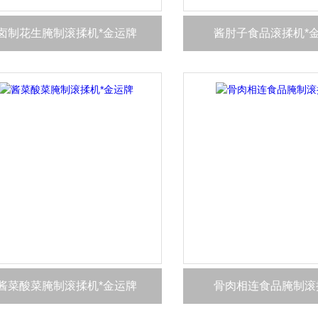
卤制花生腌制滚揉机*金运牌
酱肘子食品滚揉机*
酱菜酸菜腌制滚揉机*金运牌
骨肉相连食品腌制滚