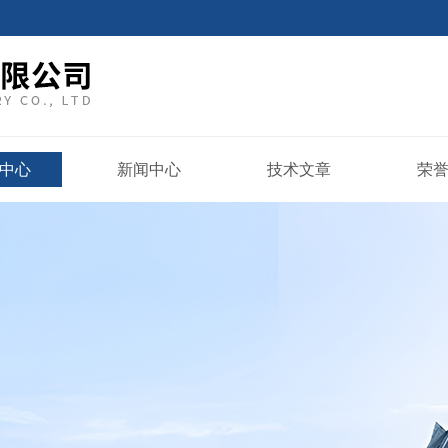
中心
新闻中心
技术文章
荣