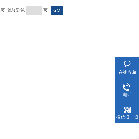
 末页 跳转到第
页
在线咨询
电话
微信扫一扫