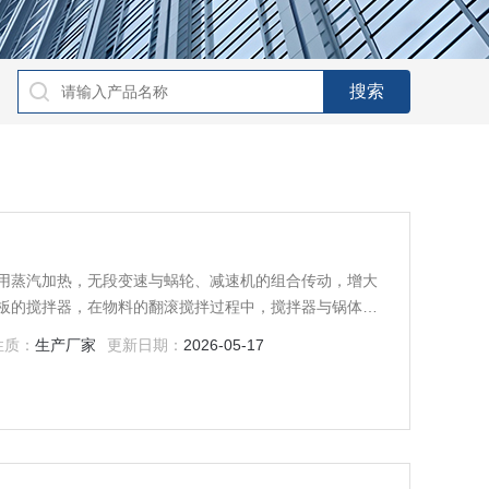
采用蒸汽加热，无段变速与蜗轮、减速机的组合传动，增大
板的搅拌器，在物料的翻滚搅拌过程中，搅拌器与锅体的*
、卸料、复位采用液压、机械传动控制，操作极为方便。
性质：
生产厂家
更新日期：
2026-05-17
原料的炒制。