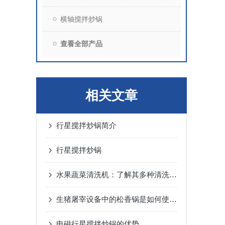
横轴搅拌炒锅
查看全部产品
相关文章
行星搅拌炒锅简介
行星搅拌炒锅
水果蔬菜清洗机：了解其多种清洗模式，为健康饮食保驾护航
生猪屠宰设备中的松香锅是如何使用的
电磁行星搅拌炒锅的优势