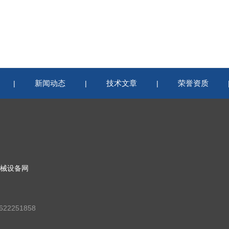
新闻动态
技术文章
荣誉资质
|
|
|
械设备网
22251858