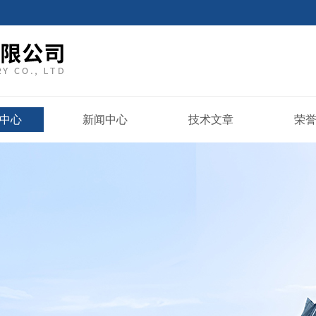
中心
新闻中心
技术文章
荣