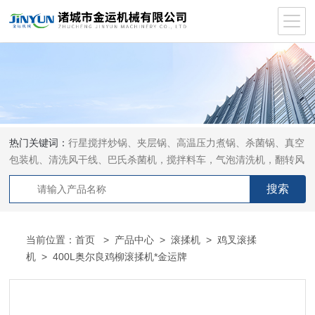
热门关键词：
行星搅拌炒锅、夹层锅、高温压力煮锅、杀菌锅、真空
包装机、清洗风干线、巴氏杀菌机，搅拌料车，气泡清洗机，翻转风
干机
当前位置：
首页
>
产品中心
>
滚揉机
>
鸡叉滚揉
机
> 400L奥尔良鸡柳滚揉机*金运牌