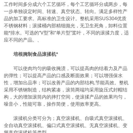
工作时间多分成六个工艺循环，每个工艺循环分成两步，每
一步单独设定时间、转速、真空状态、转向。满足多样性产
品的加工要求。高标准的卫生设计。整机采用SUS304优质
不锈钢材料；滚揉桶内部精细抛光，无卫生死角，卸料位置
能*排水。可选的“V型”和“单片型”桨叶，不同的滚揉力度，适
应不同的产品。、
培根腌制食品滚揉机*
可以使肉均匀的吸收腌渍，可以提高肉的结着力及产品
的弹性；可以提高产品的口感及断面效果；可以增强保水
性，增加出品率；可以改善产品的内部结构,节能高效。整机
采用不锈钢制造，结构紧凑，滚筒两端均采用旋压式封帽结
构，大的增加滚筒内的摔打空间，使滚揉产品的效果均匀，
噪音小，性能可靠，操作简便，使用效率更高。
滚揉机分类可分为；真空滚揉机、自吸式真空滚揉机、
全自动真空滚揉机、偏口式真空滚揉机、无真空滚揉机、变
频真空滚揉机等类型。