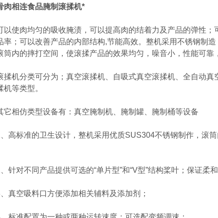
骨肉相连食品腌制滚揉机*
使肉均匀的吸收腌渍，可以提高肉的结着力及产品的弹性；可
品率；可以改善产品的内部结构,节能高效。整机采用不锈钢制
滚筒内的摔打空间，使滚揉产品的效果均匀，噪音小，性能可靠
机分类可分为；真空滚揉机、自吸式真空滚揉机、全自动真空
揉机等类型。
相仿类型设备有：真空腌制机、腌制罐、腌制桶等设备
高标准的卫生设计，整机采用优质SUS304不锈钢制作，滚
针对不同产品提供可选的“单片型”和“V型”结构桨叶；保证柔
真空吸料口方便添加相关辅料及添加剂；
标准配置为一种或两种运转速度；可选配变频调速；