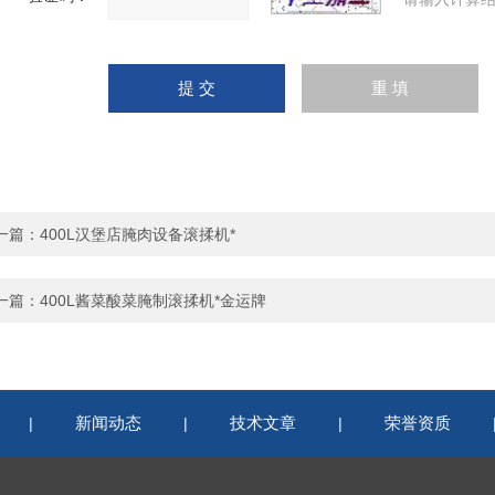
一篇：
400L汉堡店腌肉设备滚揉机*
一篇：
400L酱菜酸菜腌制滚揉机*金运牌
新闻动态
技术文章
荣誉资质
|
|
|