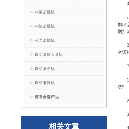
鸡腿滚揉机
可以
加出
鸡柳滚揉机
增加
鸡叉滚揉机
滚揉
空滚
真空滚揉入味机
其它
真空腌渍机
1、
真空滚揉机
洗*；
查看全部产品
2、
3、
相关文章
4、