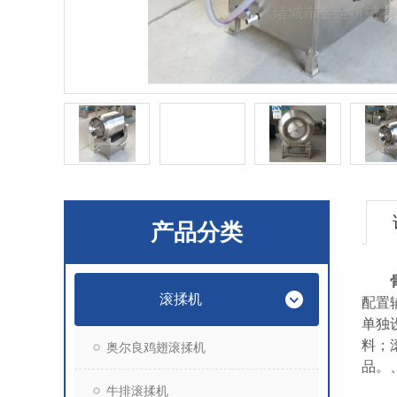
产品分类
滚揉机
配置
单独
料；
奥尔良鸡翅滚揉机
品。
牛排滚揉机