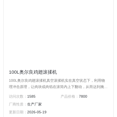
100L奥尔良鸡翅滚揉机
100L奥尔良鸡翅滚揉机真空滚揉机实在真空状态下，利用物
理冲击原理，让肉块或肉馅在滚筒内上下翻动，从而达到腌渍
作用，腌渍液被肉充分吸收，增强肉的结着力和保水性，提高
访问次数：
1585
产品价格：
7800
产品弹性和出口率。本机采用不锈钢制作，结构合理，运行平
厂商性质：
生产厂家
稳，噪音小，性能可靠，操作简便，设备使用效率高。
更新日期：
2026-05-19