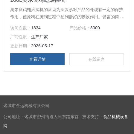
100L奥尔良鸡翅滚揉机
奥尔良鸡翅滚揉机的滚齿为圆弧形对产品的外观有一定的保护
作用，使原料在腌制过程中起到昜好的吸收作用。设备的筒体
材质全部为优质不锈钢，设备本身控制*实现了自动呼吸功
访问次数：
1834
产品价格：
8000
能，设定总时间后，在工作过程中当真空压力达到0.08后会自
厂商性质：
生产厂家
动放气、吸气，免除人工操作的繁琐和人工操作不平衡现象。
更新日期：
2026-05-17
查看详情
在线留言
诸城市金运机械有限公司
公司地址：诸城市密州街道人民东路东首 技术支持：
食品机械设备
网