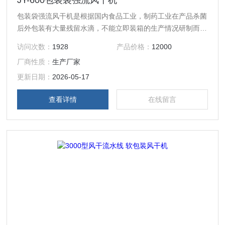
JY-600包装袋强流风干机
包装袋强流风干机是根据国内食品工业，制药工业在产品杀菌
后外包装有大量残留水滴，不能立即装箱的生产情况研制而成
的。与传统干燥除水方式（热风干燥、手工擦拭除水）相比
访问次数：
1928
产品价格：
12000
较，该设备操作简单，使用方便（只需接上电源即可使用）！
厂商性质：
生产厂家
机体体积小、除水率高（达99%以上），节能50%以上。且包
装物表面无水垢污染。
更新日期：
2026-05-17
查看详情
在线留言