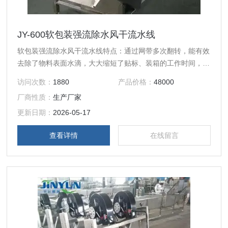
JY-600软包装强流除水风干流水线
软包装强流除水风干流水线特点：通过网带多次翻转，能有效
去除了物料表面水滴，大大缩短了贴标、装箱的工作时间，适
宜流水线作业，提高企业生产自动化程度。吹干风温为常温，
访问次数：
1880
产品价格：
48000
有效保护物料本身的色泽和品质。$n强流除水风干机特别适
厂商性质：
生产厂家
用于灭菌后高低温肉制品、蔬菜制品等软包装产品灭菌后的除
水工作，亦适宜蔬菜清洗后表面水的去除。
更新日期：
2026-05-17
查看详情
在线留言