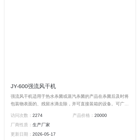
JY-600强流风干机
强流风干机适用于热水杀菌或蒸汽杀菌的产品在杀菌后及时将
包装物表面的、残留水滴去除，并可直接装箱的设备。可广泛
用于食品、饮料、调味品、奶业、医药等行业。特别适用于袋
访问次数：
2274
产品价格：
20000
装豆制品、泡菜、榨菜、酱菜等。
厂商性质：
生产厂家
更新日期：
2026-05-17