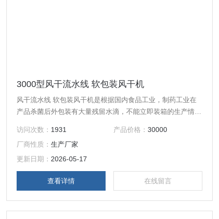
3000型风干流水线 软包装风干机
风干流水线 软包装风干机是根据国内食品工业，制药工业在
产品杀菌后外包装有大量残留水滴，不能立即装箱的生产情况
研制而成的。$n与传统干燥除水方式（热风干燥、手工擦拭
访问次数：
1931
产品价格：
30000
除水）相比较，该设备操作简单，使用方便（只需接上电源即
厂商性质：
生产厂家
可使用）！机体体积小、除水率高（达99%以上），节能50%
以上。且包装物表面无水垢污染。
更新日期：
2026-05-17
查看详情
在线留言