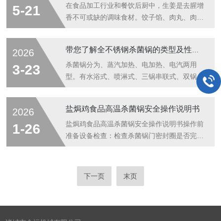
惯性用清水冲洗果蔬，认为简单搓洗就能洗净
清洗效果，无法che底清洁食材，还可能滋生
在食品加工行业和餐饮后厨中，生姜是去腥增
5-21
食材，实则存在很大的清洁误区。果蔬在...
细菌、造成二次污染，悄悄危害家人饮食健
香不可或缺的调味食材。饺子馅、肉丸、肉
康。以下这些高频误区，绝大多数家庭都在无
饼、调味酱、姜枣膏……大量产品都需要将生
意之中触犯。很多人最大的误区，就是过度神
姜加工成细碎的姜末。然而，传统的人工剁姜
带您了解全不锈钢杀菌锅的类型及性能特点
2026
化水果蔬菜清洗机的效果，认为只要放入机器
方式长期面临“效率低、品质不稳、操作环境
清洗，就能che底去除所有农残、杂质，无需
不友好”三大核心痛点。近年来，随着斩拌机
杀菌锅分为、蒸汽加热、电加热、电汽两用
3-23
提前处理。事实上，水果蔬菜清洗机仅能清...
在生姜切馅场景中的推广应用，这一局面正在
型。有水浴式、喷淋式、三锅串联式、双锅并
被快速改写。一、传统剁姜：又慢、又累、又
联式、卧式、双层水浴式、自动回转式、旋转
不均匀人工剁姜看似简单，实则存在诸多局
式杀菌锅，分为手动、半自动、全自动的高温
盐焗鸡食品高温杀菌锅安全操作说明书
2026
限。一名熟练的后厨人员，每小时最多能处理
高压杀菌锅。有全不锈钢、碳钢两种。广泛适
20-30斤生姜。面对批量订单或高峰时段，剁
用于食品加工行业。用途：用于罐头、饮料、
盐焗鸡食品高温杀菌锅安全操作说明书操作前
1-26
姜往往成为整个备料环节的瓶颈工序。更棘
马口铁罐头、金针菇、玉米、鸭蛋、竹笋、杏
准备设备检查：检查杀菌锅门密封圈是否完
手...
仁露、粽子、蘑菇罐头、八宝粥、鸡蛋干、豆
好、无破损，门闩锁紧装置是否灵活、安全。
腐干、肉酱罐头、鱼罐头、肉制品包装袋、豆
检查温度计、压力表、安全阀是否在有效校验
制品、等产品。杀菌锅特点：双层杀菌锅不仅
期内，指示是否准确。检查蒸汽、供水、压缩
下一页
末页
继承了单锅水浴式杀菌的特点，更因为其特殊
空气等管道阀门有无泄漏，各仪表和控制柜是
结构而更节省能源。杀菌水经过预热，杀菌温
否正常。检查循环水泵、风扇(若为热水循环
度...
式)运转是否正常。确认锅体内清洁，无杂
物。产品与工装准备：将包装好的盐焗鸡产品