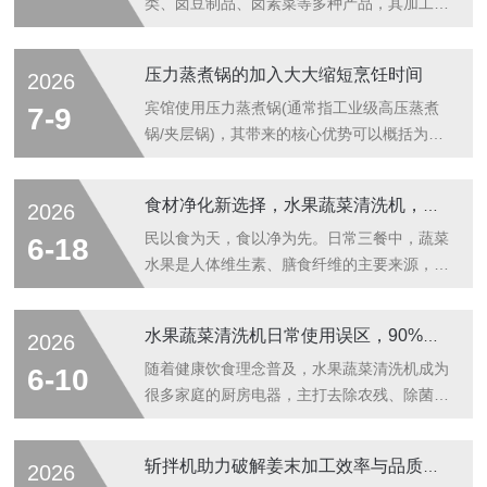
类、卤豆制品、卤素菜等多种产品，其加工核
心在于恒温卤煮、入味均匀、品相完整。传统
卤煮设备多存在受热不均、出料繁琐、清洁困
压力蒸煮锅的加入大大缩短烹饪时间
2026
难、能耗偏高等问题，难以适配中小型加工厂
及熟食门店的批量生产需求。可倾电加热夹层
宾馆使用压力蒸煮锅(通常指工业级高压蒸煮
7-9
锅依托成熟的结构设计与加热原理，贴合卤制
锅/夹层锅)，其带来的核心优势可以概括为：
品的加工特性，解决了传统设备的诸多痛点，
更快、更多、更省、更好、更安全。相比普通
成为卤制生产中适配性ji强的加工设备，在日
锅具或常压蒸煮，它在商业后厨中的提升非常
食材净化新选择，水果蔬菜清洗机，瓦解农残细菌更che底
2026
常生产中展现出诸多贴合实际生产的实用价
明显。以下为详细优势分析：效率飞跃：大大
值。均匀稳定的加热模式，是保障卤制品口感
缩短烹饪时间这是压力蒸煮锅最直接的优势。
民以食为天，食以净为先。日常三餐中，蔬菜
6-18
统一的核心优势。卤制品的风味形成依赖长
设备在高压环境下工作，锅内温度可以突破
水果是人体维生素、膳食纤维的主要来源，也
时...
100℃的常压沸点限制(通常可达
是餐桌上bu可或缺的健康食材。但如今果蔬
101℃-135℃)。高温高压的环境能让食物(如
种植、运输、售卖环节的多重污染问题，让食
水果蔬菜清洗机日常使用误区，90%的人都在犯
2026
难煮的肉类、蹄筋、粽子等)更快熟透、更加
材安全成为家家户户关注的重点。传统清水冲
软烂，相比常压煮制可以节省近一半的时间。
洗、盐水浸泡、淘米水清洗的方式，早已难以
随着健康饮食理念普及，水果蔬菜清洗机成为
6-10
这对于需要应对大量住客早餐、团餐出品的
che底去除果蔬深层的农残、细菌与杂质，一
很多家庭的厨房电器，主打去除农残、除菌去
宾...
款专业的水果蔬菜清洗机，成为新时代家庭食
污，为食材清洁保驾护航。但多数人只是简单
材净化的全新优选，以更科学、更che底的净
开机使用，并不了解正确操作方式，长期陷入
斩拌机助力破解姜末加工效率与品质难题
2026
化方式，为家人饮食健康保驾护航。很多人习
各类使用误区。这些错误操作不仅会大幅降低