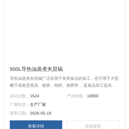
500L导热油蒸煮夹层锅
导热油蒸煮夹层锅广泛应用于各类食品的加工，也可用于大型
餐厅或食堂熬汤、烧菜、炖肉、熬粥等， 是食品加工提高质
量、缩短时间、改善劳动条件的良好设备。 夹层锅可电加
访问次数：
1524
产品价格：
10800
热、蒸汽加热、燃气加热等方式。可倾式、立式夹层锅。导热
厂商性质：
生产厂家
油夹层锅。 带 搅拌、刮底搅拌夹层锅。食堂熬粥、炒菜锅。
夹层锅可用于食品加工，卤肉、入味、熬制、 化糖、蒸煮、
更新日期：
2026-05-18
果酱、糕点等。夹层锅是不锈钢制作，专业生产，您用的放
查看详情
在线留言
心。