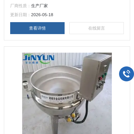
3、配有自动恒温控制系统，出料方式有立式或可倾式和搅拌
厂商性质：
生产厂家
装置的选择； 4、夹层锅材质：304不锈钢夹层锅,锅体为热旋
压一次成型，无拼接；使用安全、操作方便，应用广泛；
更新日期：
2026-05-18
查看详情
在线留言