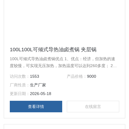
100L100L可倾式导热油卤煮锅 夹层锅
100L可倾式导热油卤煮锅优点 1、优点：经济，但加热的速
度较慢，可实现无压加热，加热温度可以达到260多度； 2、
电加热夹层锅名称：通过电加热加温导热油加热介质进行加
访问次数：
1553
产品价格：
9000
温； 3、配有自动恒温控制系统，出料方式有立式或可倾式和
厂商性质：
生产厂家
搅拌装置的选择； 4、夹层锅材质：304不锈钢夹层锅,锅体为
热旋压一次成型，无拼接；使用安全、操作方便，应用广泛；
更新日期：
2026-05-18
查看详情
在线留言