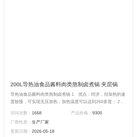
200L导热油食品酱料肉类熬制卤煮锅 夹层锅
导热油食品酱料肉类熬制卤煮锅 1、优点：经济，但加热的速
度较慢，可实现无压加热，加热温度可以达到260多度； 2、
电加热夹层锅名称：通过电加热加温导热油加热介质进行加
访问次数：
1668
产品价格：
9300
温； 3、配有自动恒温控制系统，出料方式有立式或可倾式和
厂商性质：
生产厂家
搅拌装置的选择； 4、夹层锅材质：304不锈钢夹层锅,锅体为
热旋压一次成型，无拼接；使用安全、操作方便，应用广泛；
更新日期：
2026-05-18