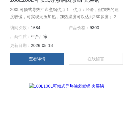
200L200L可倾式导热油卤煮锅 夹层锅
200L可倾式导热油卤煮锅优点 1、优点：经济，但加热的速
度较慢，可实现无压加热，加热温度可以达到260多度； 2、
电加热夹层锅名称：通过电加热加温导热油加热介质进行加
访问次数：
1684
产品价格：
9300
温； 3、配有自动恒温控制系统，出料方式有立式或可倾式和
厂商性质：
生产厂家
搅拌装置的选择； 4、夹层锅材质：304不锈钢夹层锅,锅体为
热旋压一次成型，无拼接；使用安全、操作方便，应用广泛；
更新日期：
2026-05-18
查看详情
在线留言