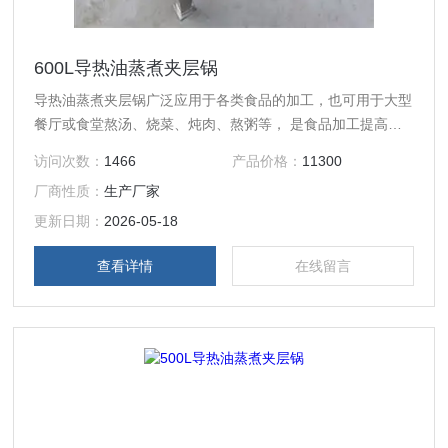
600L导热油蒸煮夹层锅
导热油蒸煮夹层锅广泛应用于各类食品的加工，也可用于大型
餐厅或食堂熬汤、烧菜、炖肉、熬粥等， 是食品加工提高质
量、缩短时间、改善劳动条件的良好设备。 夹层锅可电加
访问次数：
1466
产品价格：
11300
热、蒸汽加热、燃气加热等方式。可倾式、立式夹层锅。导热
厂商性质：
生产厂家
油夹层锅。 带 搅拌、刮底搅拌夹层锅。食堂熬粥、炒菜锅。
夹层锅可用于食品加工，卤肉、入味、熬制、 化糖、蒸煮、
更新日期：
2026-05-18
果酱、糕点等。夹层锅是不锈钢制作，专业生产，您用的放
查看详情
在线留言
心。