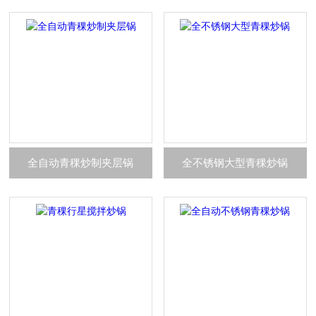
全自动青稞炒制夹层锅
全不锈钢大型青稞炒锅