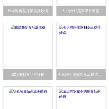
辣椒酱食品行星搅拌炒锅
红油金针菇高温杀菌锅
猪蹄腌制食品滚揉机
金运牌阿胶熬制食品搅拌炒锅