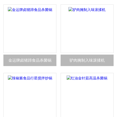
金运牌卤猪蹄食品杀菌锅
驴肉腌制入味滚揉机