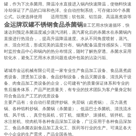
罐，作为下次杀菌用。降温冷水直接进入锅内快速降温，使物料快速
100
冷却保证了产品的口味和色泽。全自动控制系统，可存储
个杀菌
公式。以便选择使用
适用范围；软包装、铝箔袋、高温蒸煮袋等
金运牌双罐不锈钢食品杀菌锅
量工艺用水快速循环，快
速达到预定杀菌温度减少蒸汽消耗，蒸汽雾化后的杀菌水在杀菌锅内
直接进行热混合，，提高升温降温速度。水从不同角度喷射，蒸汽、
水、混合对流，形成完美的温度分布。锅内配备温度传感探头，可随
时监控食品中心和锅内的热分布情况，随时了解热穿透。杀菌水采用
软化水，避免工艺用水水质问题造成外包装的沾染污垢、
诸城市金运机械有限公司是一家专业生产食品加工设备、食品蒸煮卤
煮设备、漂烫加工设备。食品炒制设备，食品灭菌设备、清洗风干设
备、肉食品加工类设备的企业，公司建有*的质量保证体系和专业的
售后服务体系，产品严把质量关，有专业的技术团队为客户量身定制
符合食品生产工艺的优质设备
主要产品有；全自动行星搅拌炒锅、夹层锅（卤煮锅）、压力蒸煮
锅、各种馅料炒锅、杀菌锅（杀菌釜）、低温巴士杀菌机、清洗流水
线、风干线，、真空包装机，切丁机、烟熏炉、滚揉机、斩拌机、盐
水注射机、绞肉机等各种食品深加工设备，广泛应用于各种食品深加
工、食品杀菌农副食品加工及化工、医药等行业的生产。可满足各大
中小企业的生产需求，产品全国各地。