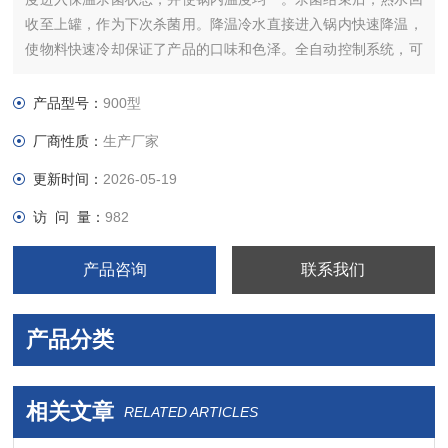
收至上罐，作为下次杀菌用。降温冷水直接进入锅内快速降温，
使物料快速冷却保证了产品的口味和色泽。全自动控制系统，可
存储100个杀菌公式。以便选择使用 适用范围；软包装、铝箔
袋、高温蒸煮袋等
产品型号：
900型
厂商性质：
生产厂家
更新时间：
2026-05-19
访 问 量：
982
产品咨询
联系我们
产品分类
相关文章
RELATED ARTICLES