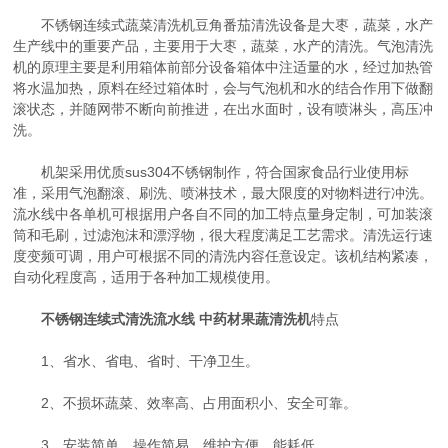
不锈钢连续式蔬菜清洗机豆角番茄清洗设备是大枣，蔬菜，水产
生产线中的重要产品，主要用于大枣，蔬菜，水产的清洗。气泡清洗
机的原理主要是利用箱体前部分设备箱体中注适量的水，经过加热管
将水温加热，原料在经过箱体时，会与气泡机和水的结合作用下做翻
滚状态，并随网带不断向前推进，在出水面时，设有喷淋头，高压冲
洗。
机架采用优质sus304不锈钢制作，符合国家食品行业使用标
准，采用气泡翻滚、刷洗、喷淋技术，最大限度的对物料进行冲洗。
流水线中各单机可根据用户各自不同的加工特点量身定制，可加装滚
筒和毛刷，过滤泡沫和漂浮物，很大程度满足工艺需求。清洗运行速
度变频可调，用户可根据不同的清洗内容任意设定。该机结构紧凑，
自动化程度高，适用于各种加工规模使用。
不锈钢连续式清洗流水线 中药材果蔬清洗机
特点
1、省水、省电、省时、干净卫生。
2、不损坏蔬菜、效率高、占用面积小、安全可靠。
3、安装简单、操作简易、维护方便、能耗低。