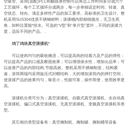
空吸管。采用(选配)PLC和触摸屏控制可以将总工作时间多分成六个
工艺循环，每个工艺循环分成两步，每一步单独设定时间、转速、真
空状态、转向。满足多样性产品的加工要求。高标准的卫生设计。整
机采用SUS304优质不锈钢材料；滚揉桶内部精细抛光，无卫生死
角，卸料位置能*排水。可选的“V型”和“单片型”桨叶，不同的滚揉力
度，适应不同的产品。、
鸡丁鸡块真空滚揉机*
可以使肉均匀的吸收腌渍，可以提高肉的结着力及产品的弹性；
可以提高产品的口感及断面效果；可以增强保水性，增加出品率；可
以改善产品的内部结构,节能高效。整机采用不锈钢制造，结构紧
凑，滚筒两端均采用旋压式封帽结构，大的增加滚筒内的摔打空间，
使滚揉产品的效果均匀，噪音小，性能可靠，操作简便，使用效率更
高。
滚揉机分类可分为；真空滚揉机、自吸式真空滚揉机、全自动真
空滚揉机、偏口式真空滚揉机、无真空滚揉机、变频真空滚揉机等类
型。
其它相仿类型设备有：真空腌制机、腌制罐、腌制桶等设备