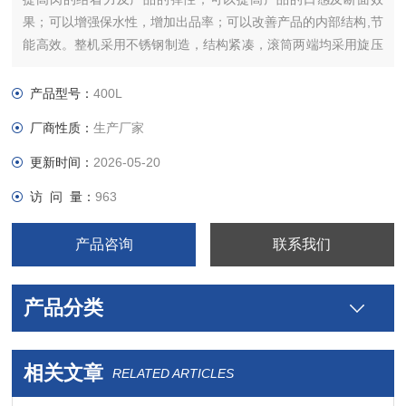
果；可以增强保水性，增加出品率；可以改善产品的内部结构,节
能高效。整机采用不锈钢制造，结构紧凑，滚筒两端均采用旋压
式封帽结构，大的增加滚筒内的摔打空间，使滚揉产品的效果均
匀，噪音小，性能可靠，操作简便，使用效率更高。
产品型号：
400L
厂商性质：
生产厂家
更新时间：
2026-05-20
访 问 量：
963
产品咨询
联系我们
产品分类
相关文章
RELATED ARTICLES