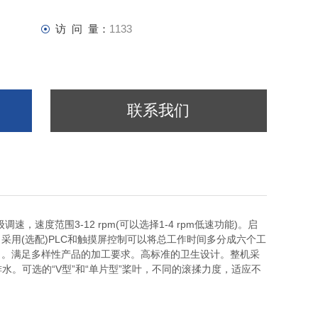
访 问 量：
1133
联系我们
速度范围3-12 rpm(可以选择1-4 rpm低速功能)。启
用(选配)PLC和触摸屏控制可以将总工作时间多分成六个工
向。满足多样性产品的加工要求。高标准的卫生设计。整机采
水。可选的“V型”和“单片型”桨叶，不同的滚揉力度，适应不