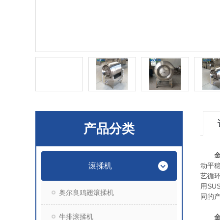
产品分类
滚揉机
动平
艺循
用SU
奥尔良鸡翅滚揉机
同的
牛排滚揉机