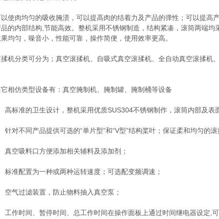
使肉均匀的吸收腌渍，可以提高肉的结着力及产品的弹性；可以提高产
产品的内部结构,节能高效。整机采用不锈钢制造，结构紧凑，滚筒两端均
效果均匀，噪音小，性能可靠，操作简便，使用效率更高。
机分类可分为；真空滚揉机、自吸式真空滚揉机、全自动真空滚揉机、
相仿类型设备有：真空腌制机、腌制罐、腌制桶等设备
高标准的卫生设计，整机采用优质SUS304不锈钢制作，滚筒内部及表
针对不同产品提供可选的“单片型”和“V型”结构桨叶；保证柔和均匀的滚
真空吸料口方便添加相关辅料及添加剂；
标准配置为一种或两种运转速度；可选配变频调速；
空气过滤装置，防止物料抽入真空泵；
工作时间、暂停时间、总工作时间在操作面板上通过时间继电器设定,可