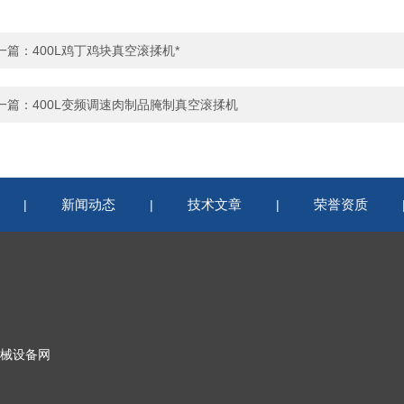
一篇：
400L鸡丁鸡块真空滚揉机*
一篇：
400L变频调速肉制品腌制真空滚揉机
新闻动态
技术文章
荣誉资质
|
|
|
械设备网