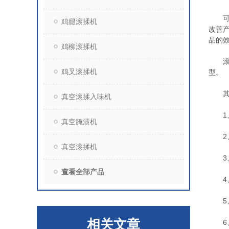
可以
鸡腿滚揉机
改善
品的
鸡柳滚揉机
滚揉
鸡叉滚揉机
型。
其它
真空滚揉入味机
1、
真空腌渍机
2、
真空滚揉机
3、
查看全部产品
4、
5、
相关文章
6、