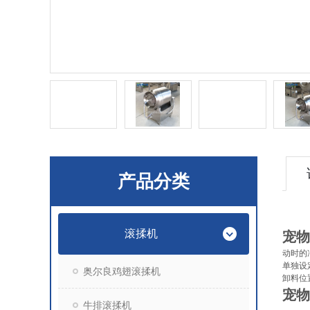
产品分类
滚揉机
宠物
动时的
单独设
奥尔良鸡翅滚揉机
卸料位
宠物
牛排滚揉机