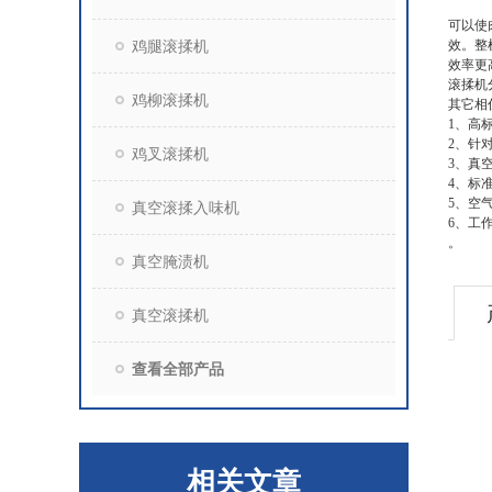
可以使
鸡腿滚揉机
效。整
效率更
滚揉机
鸡柳滚揉机
其它相
1
、高
2
、针
鸡叉滚揉机
3
、真
4
、标
5
、空
真空滚揉入味机
6
、工
。
真空腌渍机
真空滚揉机
查看全部产品
相关文章