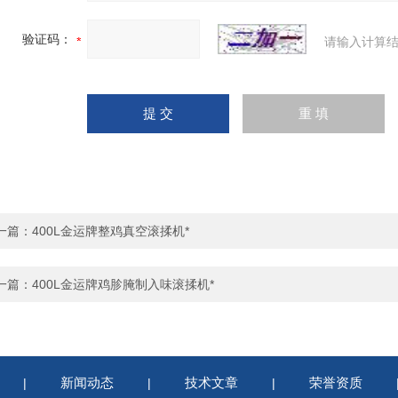
验证码：
请输入计算结
一篇：
400L金运牌整鸡真空滚揉机*
一篇：
400L金运牌鸡胗腌制入味滚揉机*
新闻动态
技术文章
荣誉资质
|
|
|