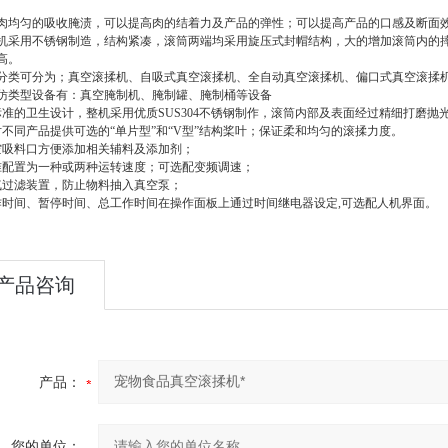
肉均匀的吸收腌渍，可以提高肉的结着力及产品的弹性；可以提高产品的口感及断面
机采用不锈钢制造，结构紧凑，滚筒两端均采用旋压式封帽结构，大的增加滚筒内的
高。
分类可分为；真空滚揉机、自吸式真空滚揉机、全自动真空滚揉机、偏口式真空滚揉
仿类型设备有：真空腌制机、腌制罐、腌制桶等设备
标准的卫生设计，整机采用优质
SUS304
不锈钢制作，滚筒内部及表面经过精细打磨抛光
对不同产品提供可选的
“
单片型
”
和
“V
型
”
结构桨叶；保证柔和均匀的滚揉力度。
空吸料口方便添加相关辅料及添加剂；
准配置为一种或两种运转速度；可选配变频调速；
气过滤装置，防止物料抽入真空泵；
作时间、暂停时间、总工作时间在操作面板上通过时间继电器设定
,
可选配人机界面。
产品咨询
产品：
您的单位：