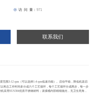
访 问 量：
971
联系我们
度范围
3-12 rpm
（可以选择
1-4 rpm
低速功能）。启动平稳，降低机器启
可以将总工作时间多分成六个工艺循环，每个工艺循环分成两步，每一步
整机采用
SUS304
优质不锈钢材料；滚揉桶内部精细抛光，无卫生死角，