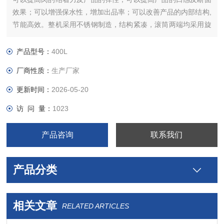
效果；可以增强保水性，增加出品率；可以改善产品的内部结构,
节能高效。整机采用不锈钢制造，结构紧凑，滚筒两端均采用旋
压式封帽结构，大的增加滚筒内的摔打空间，使滚揉产品的效果
均匀，噪音小，性能可靠，操作简便，使用效率更高。
产品型号：
400L
厂商性质：
生产厂家
更新时间：
2026-05-20
访 问 量：
1023
产品咨询
联系我们
产品分类
相关文章
RELATED ARTICLES