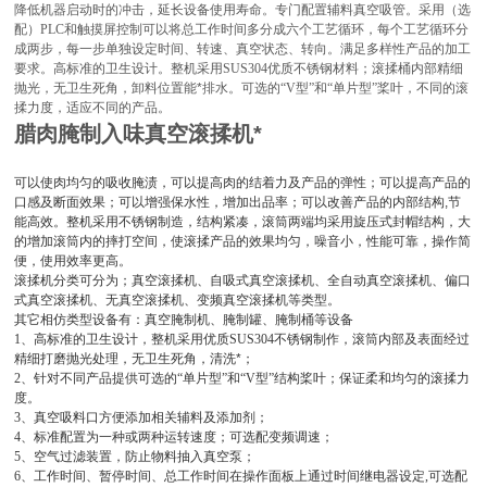
降低机器启动时的冲击，延长设备使用寿命。专门配置辅料真空吸管。采用（选
配）
PLC
和触摸屏控制可以将总工作时间多分成六个工艺循环，每个工艺循环分
成两步，每一步单独设定时间、转速、真空状态、转向。满足多样性产品的加工
要求。高标准的卫生设计。整机采用
SUS304
优质不锈钢材料；滚揉桶内部精细
抛光，无卫生死角，卸料位置能*排水。可选的
“V
型
”
和
“
单片型
”
桨叶，不同的滚
揉力度，适应不同的产品。
腊肉腌制入味真空滚揉机*
可以使肉均匀的吸收腌渍，可以提高肉的结着力及产品的弹性；可以提高产品的
口感及断面效果；可以增强保水性，增加出品率；可以改善产品的内部结构
,
节
能高效。整机采用不锈钢制造，结构紧凑，滚筒两端均采用旋压式封帽结构，大
的增加滚筒内的摔打空间，使滚揉产品的效果均匀，噪音小，性能可靠，操作简
便，使用效率更高。
滚揉机分类可分为；真空滚揉机、自吸式真空滚揉机、全自动真空滚揉机、偏口
式真空滚揉机、无真空滚揉机、变频真空滚揉机等类型。
其它相仿类型设备有：真空腌制机、腌制罐、腌制桶等设备
1
、高标准的卫生设计，整机采用优质
SUS304
不锈钢制作，滚筒内部及表面经过
精细打磨抛光处理，无卫生死角，清洗*；
2
、针对不同产品提供可选的
“
单片型
”
和
“V
型
”
结构桨叶；保证柔和均匀的滚揉力
度。
3
、真空吸料口方便添加相关辅料及添加剂；
4
、标准配置为一种或两种运转速度；可选配变频调速；
5
、空气过滤装置，防止物料抽入真空泵；
6
、工作时间、暂停时间、总工作时间在操作面板上通过时间继电器设定
,
可选配