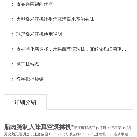
食品杀菌锅的优点
大型爆米花机让生活充满爆米花的香味
球形爆米花机使用说明
食材净化新选择，水果蔬菜清洗机，瓦解农残细菌更che底
风干机特点
行星搅拌炒锅
详细介绍
腊肉腌制入味真空滚揉机*
液压滚揉机工作原理：液压滚揉机采
用变频无级调速，速度范围
3-12 rpm
（可以选择
1-4 rpm
低速功能）。启动平稳，