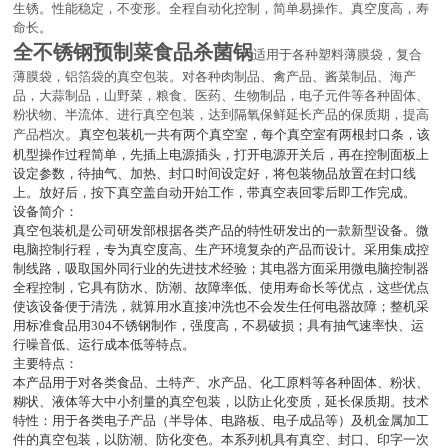
生锈。性能稳定，不变形。全程自动化控制，简单易操作。真空度高，寿
命长。
全不锈钢预制菜食品杀菌锅
适用于各种塑料薄膜袋，复合
薄膜袋，铝箔袋的真空包装。对各种肉制品、禽产品、酱菜制品、海产
品，大蒜制品，山野菜，粮食、医药、生物制品，电子元件等各种固体、
粉状物、半流体、进行真空包装，达到隔氧保鲜延长产品的保质期，提高
。
产品档次
真空包装机一共有两个真空室，每个真空室有两根封口条，该
机型操作过程简单，先插上电源插头，打开电源开关后，再在控制面板上
设定参数，待抽气、加热、封口时间设定好，将包装物品放置在封口线
上。放好后，按下真空盖自动开始工作，带真空表回零后即工作完成。
设备简介：
真空包装机是公司研发部根据各类产品的特性研发出的一款新型设备。微
电脑控制行程，专为真空度高、生产环境复杂的产品而设计。采用集成控
制线路，吸取国外同行业的先进技术经验；其电器方面采用微电脑控制器
全程控制，它具有防水、防潮、故障率低、使用寿命长等优点，这些优点
使该设备便于清洗，就算用水直接冲洗也不会发生任何电器故障；整机采
用标准食品用
304
不锈钢制作，强度高，不易破损；具有抽气速率快、运
行噪音低、运行成本低等特点。
主要特点：
本产品用于对各类食品、土特产、水产品、化工原料等各种固体、粉状、
糊状、液体等大中小剂量的真空包装，以防止化变质，延长保质期。技术
特性：用于各类电子产品（半导体、电路板、电子成品等）及机金属加工
件的真空包装，以防潮、防化变色。本系列机具有真空、封口、印字一次