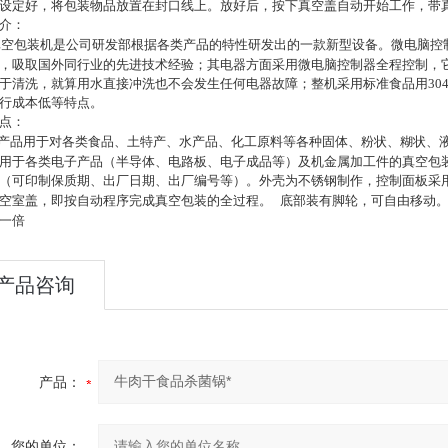
设定好，将包装物品放置在封口线上。放好后，按下真空盖自动开始工作，带
介：
真空包装机是公司研发部根据各类产品的特性研发出的一款新型设备。微电脑控
，吸取国外同行业的先进技术经验；其电器方面采用微电脑控制器全程控制，
于清洗，就算用水直接冲洗也不会发生任何电器故障；整机采用标准食品用
30
行成本低等特点。
点：
产品用于对各类食品、土特产、水产品、化工原料等各种固体、粉状、糊状、
用于各类电子产品（半导体、电路板、电子成品等）及机金属加工件的真空包
（可印制保质期、出厂日期、出厂编号等）。外壳为不锈钢制作，控制面板采
空室盖，即按自动程序完成真空包装的全过程。
底部装有脚轮，可自由移动
一倍
产品咨询
产品：
您的单位：