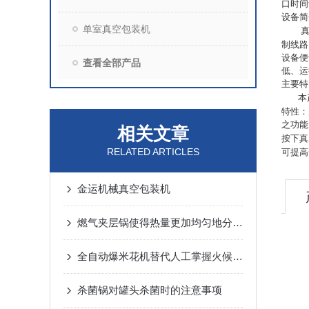
口时间
设备简
单室真空包装机
制线路
设备便
查看全部产品
低、运
主要特
本
特性：
之功能
相关文章
按下真
RELATED ARTICLES
可提高
金运机械真空包装机
燃气夹层锅使得热量更加均匀地分布在锅体内
全自动爆米花机替代人工掌握火候，提高效率
杀菌锅对罐头杀菌时的注意事项