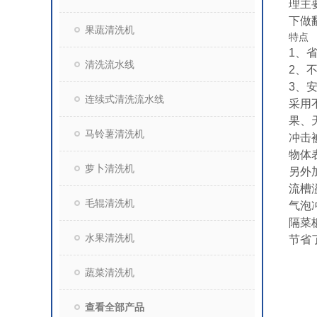
理主
下做
果蔬清洗机
特点
1、
清洗流水线
2、
3、
连续式清洗流水线
采用
果、
马铃薯清洗机
冲击
物体
萝卜清洗机
另外
流槽
毛辊清洗机
气泡
隔菜
水果清洗机
节省
蔬菜清洗机
查看全部产品