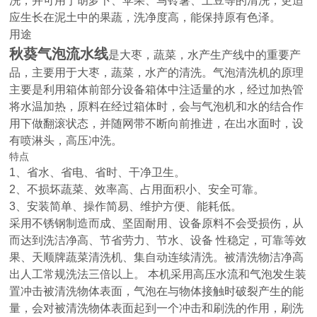
洗，并可用于胡萝卜、苹果、马铃薯、土豆等的清洗，更适
应生长在泥土中的果蔬，洗净度高，能保持原有色泽。
用途
秋葵气泡流水线
是大枣，蔬菜，水产生产线中的重要产
品，主要用于大枣，蔬菜，水产的清洗。气泡清洗机的原理
主要是利用箱体前部分设备箱体中注适量的水，经过加热管
将水温加热，原料在经过箱体时，会与气泡机和水的结合作
用下做翻滚状态，并随网带不断向前推进，在出水面时，设
有喷淋头，高压冲洗。
特点
1、省水、省电、省时、干净卫生。
2、不损坏蔬菜、效率高、占用面积小、安全可靠。
3、安装简单、操作简易、维护方便、能耗低。
采用不锈钢制造而成、坚固耐用、设备原料不会受损伤，从
而达到洗洁净高、节省劳力、节水、设备 性稳定，可靠等效
果、天顺牌蔬菜清洗机、集自动连续清洗。被清洗物洁净高
出人工常规洗法三倍以上。 本机采用高压水流和气泡发生装
置冲击被清洗物体表面，气泡在与物体接触时破裂产生的能
量，会对被清洗物体表面起到一个冲击和刷洗的作用，刷洗