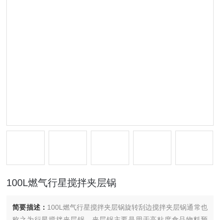
100L燃气行星搅拌夹层锅
简要描述：
100L燃气行星搅拌夹层锅旋转刮边搅拌夹层锅通常也
称之为行星搅拌夹层锅，夹层锅主要是用于高粘度食品物料预