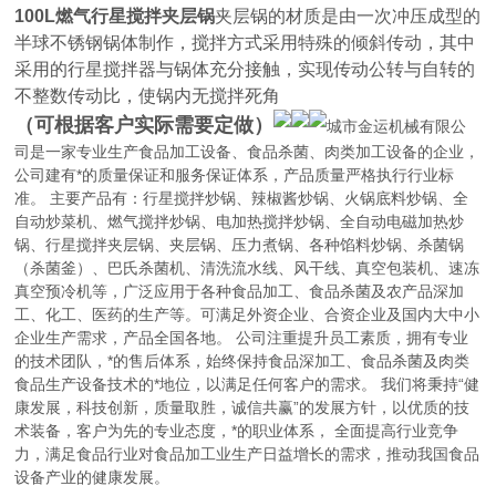
100L燃气行星搅拌夹层锅
夹层锅的材质是由一次冲压成型的
半球不锈钢锅体制作，搅拌方式采用特殊的倾斜传动，其中
采用的行星搅拌器与锅体充分接触，实现传动公转与自转的
不整数传动比，使锅内无搅拌死角
（可根据客户实际
需要定做）
城市金运机械有限公
司是一家专业生产食品加工设备、食品杀菌、肉类加工设备的企业，
公司建有*的质量保证和服务保证体系，产品质量严格执行行业标
准。 主要产品有：行星搅拌炒锅、辣椒酱炒锅、火锅底料炒锅、全
自动炒菜机、燃气搅拌炒锅、电加热搅拌炒锅、全自动电磁加热炒
锅、行星搅拌夹层锅、夹层锅、压力煮锅、各种馅料炒锅、杀菌锅
（杀菌釜）、巴氏杀菌机、清洗流水线、风干线、真空包装机、速冻
真空预冷机等，广泛应用于各种食品加工、食品杀菌及农产品深加
工、化工、医药的生产等。可满足外资企业、合资企业及国内大中小
企业生产需求，产品全国各地。 公司注重提升员工素质，拥有专业
的技术团队，*的售后体系，始终保持食品深加工、食品杀菌及肉类
食品生产设备技术的*地位，以满足任何客户的需求。 我们将秉持“健
康发展，科技创新，质量取胜，诚信共赢”的发展方针，以优质的技
术装备，客户为先的专业态度，*的职业体系， 全面提高行业竞争
力，满足食品行业对食品加工业生产日益增长的需求，推动我国食品
设备产业的健康发展。