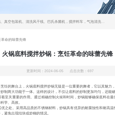
空包装机、清洗风干线、巴氏杀菌机，搅拌料车，气泡清洗机，翻转风干机
饪革命的味蕾先锋
火锅底料搅拌炒锅：烹饪革命的味蕾先锋
更新时间：2024-06-05 点击次数：697
饪的舞台上，火锅底料搅拌炒锅无疑是一位重要的舞者，它以其魅力，
制两大功能于一体。这样的设计，不仅让底料的炒制更加均匀，还能确
至关重要的作用。通过精确控制火候和时间，炒锅能够确保底料在最
加科学、高效。
之处。采用高品质的不锈钢材料，炒锅具有优异的耐腐蚀性和耐高温
拌，避免出现结块或炒糊的情况。