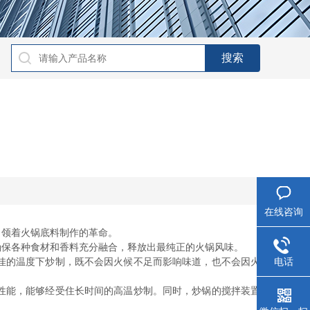
在线咨询
领着火锅底料制作的革命。
保各种食材和香料充分融合，释放出最纯正的火锅风味。
电话
佳的温度下炒制，既不会因火候不足而影响味道，也不会因火
性能，能够经受住长时间的高温炒制。同时，炒锅的搅拌装置