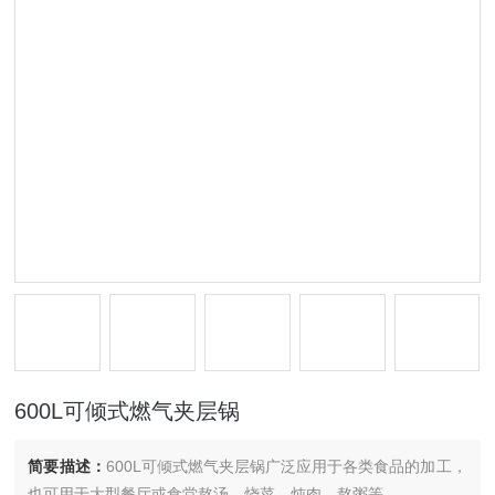
600L可倾式燃气夹层锅
简要描述：
600L可倾式燃气夹层锅广泛应用于各类食品的加工，
也可用于大型餐厅或食堂熬汤、烧菜、炖肉、熬粥等，