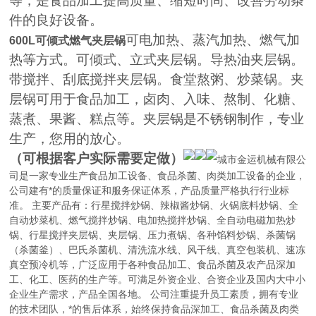
等，
是食品加工提高质量、缩短时间、改善劳动条
件的良好设备。
可电加热、蒸汽加热、燃气加
600L可倾式燃气夹层锅
热等方式。可倾式、立式夹层锅。导热油夹层锅。
带
搅拌、刮底搅拌夹层锅。食堂熬粥、炒菜锅。夹
层锅可用于食
品加工，卤肉、入味、熬制、
化糖、
蒸煮、果酱、糕点等。夹层锅是不锈钢制作，专业
生产
，您用的放心。
（可根据客户实际
需要定做）
城市金运机械有限公
司是一家专业生产食品加工设备、食品杀菌、肉类加工设备的企业，
公司建有*的质量保证和服务保证体系，产品质量严格执行行业标
准。 主要产品有：行星搅拌炒锅、辣椒酱炒锅、火锅底料炒锅、全
自动炒菜机、燃气搅拌炒锅、电加热搅拌炒锅、全自动电磁加热炒
锅、行星搅拌夹层锅、夹层锅、压力煮锅、各种馅料炒锅、杀菌锅
（杀菌釜）、巴氏杀菌机、清洗流水线、风干线、真空包装机、速冻
真空预冷机等，广泛应用于各种食品加工、食品杀菌及农产品深加
工、化工、医药的生产等。可满足外资企业、合资企业及国内大中小
企业生产需求，产品全国各地。 公司注重提升员工素质，拥有专业
的技术团队，*的售后体系，始终保持食品深加工、食品杀菌及肉类