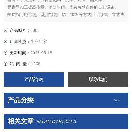
是食品加工提高质量、缩短时间、改善劳动条件的良好设备。
夹层锅可电加热、蒸汽加热、燃气加热等方式。可倾式、立式夹
层锅。导热油夹层锅。 带
搅拌、刮底搅拌夹层锅。食堂熬粥、炒菜锅。夹层锅可用于食品
产品型号：
600L
加工，卤肉、入味、熬制、
厂商性质：
生产厂家
化糖、蒸煮、果酱、糕点等。夹层锅是不锈钢制作，专业生产，
您用的放心。
更新时间：
2026-05-18
访 问 量：
1558
产品咨询
联系我们
产品分类
相关文章
RELATED ARTICLES