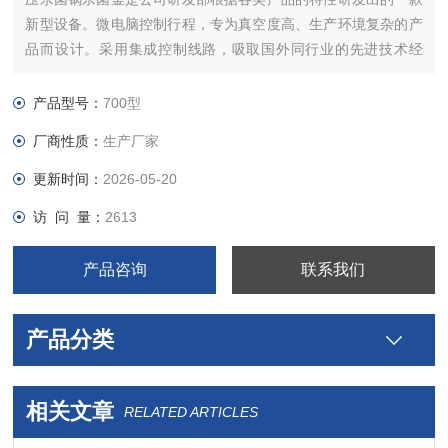
新型设备。微电脑控制行程，专为真空度高、生产环境复杂的产
品而设计。采用集成控制线路，吸取国外同行业的先进技术经
验；其电器方面采用微电脑控制器全程控制，它具有防水、防
潮、故障率低、使用寿命长等优点
产品型号：
700型
厂商性质：
生产厂家
更新时间：
2026-05-20
访 问 量：
2613
产品咨询
联系我们
产品分类
相关文章
RELATED ARTICLES