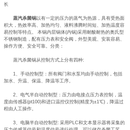
长
蒸汽杀菌锅
以有一定的压力的蒸气为热源，具有受热面
积大，热效率高、加热均匀、液料沸腾时间短、加热温度容
易控制等特点。 本锅内层锅体(内锅)采用耐酸耐热的奥氏型
不锈钢制造，配有压力表和安全阀，外型美观、安装容易、
操作方便、安全可靠。分类：
蒸汽杀菌锅从控制方式上分有四种:
1、手动控制型：所有阀门和水泵均由手动控制，包括
加水、升温、保温、降温等工序。
2、电气半自动控制型：压力由电接点压力表控制，温
度由传感器(pt100)和进口温控仪控制(精度为±1℃)，降温过
程由人工操作。
3、电脑半自动控制型: 采用PLC和文本显示器将采集的
压力传感器信号和温度信号进行处理，可以储存杀菌工艺，