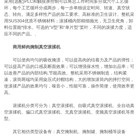
采用(选配)PLC和触摸屏控制可以将总工作时间多分成六个工艺循
环，每个工艺循环分成两步，每一步单独设定时间、转速、真空状
态、转向。满足多样性产品的加工要求。高标准的卫生设计。整机采
用SUS304优质不锈钢材料；滚揉桶内部精细抛光，无卫生死角，卸
料位置能*排水。可选的“V型”和“单片型”桨叶，不同的滚揉力度，适
应不同的产品。、
商用鲜肉腌制真空滚揉机
可以使肉均匀的吸收腌渍，可以提高肉的结着力及产品的弹性；
可以提高产品的口感及断面效果；可以增强保水性，增加出品率；可
以改善产品的内部结构,节能高效。整机采用不锈钢制造，结构紧
凑，滚筒两端均采用旋压式封帽结构，大的增加滚筒内的摔打空间，
使滚揉产品的效果均匀，噪音小，性能可靠，操作简便，使用效率更
高。
滚揉机分类可分为；真空滚揉机、自吸式真空滚揉机、全自动真
空滚揉机、偏口式真空滚揉机、无真空滚揉机、变频真空滚揉机等类
型。
其它相仿类型设备有：真空腌制机、腌制罐、腌制桶等设备