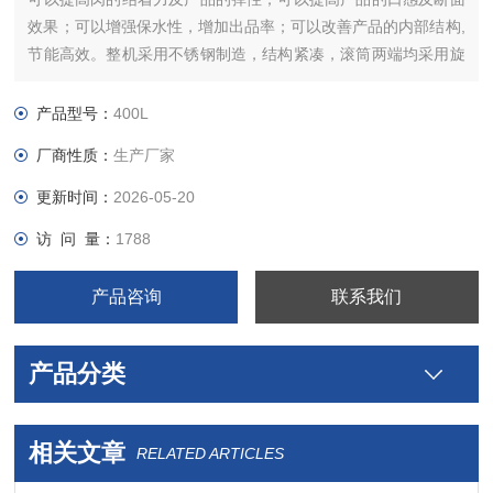
效果；可以增强保水性，增加出品率；可以改善产品的内部结构,
节能高效。整机采用不锈钢制造，结构紧凑，滚筒两端均采用旋
压式封帽结构，大的增加滚筒内的摔打空间，使滚揉产品的效果
均匀，噪音小，性能可靠，操作简便，使用效率更高。
产品型号：
400L
厂商性质：
生产厂家
更新时间：
2026-05-20
访 问 量：
1788
产品咨询
联系我们
产品分类
相关文章
RELATED ARTICLES