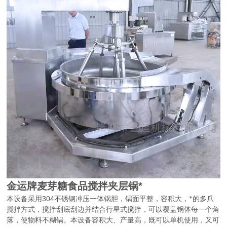
金运牌麦芽糖食品搅拌夹层锅*
304
本设备采用
不锈钢冲压一体锅胆，锅面平整，容积大，*的多爪
搅拌方式，搅拌刮底刮边并结合行星式搅拌，可以覆盖锅体每一个角
落，使物料不糊锅。本设备容积大、产量高，既可以单机使用，又可