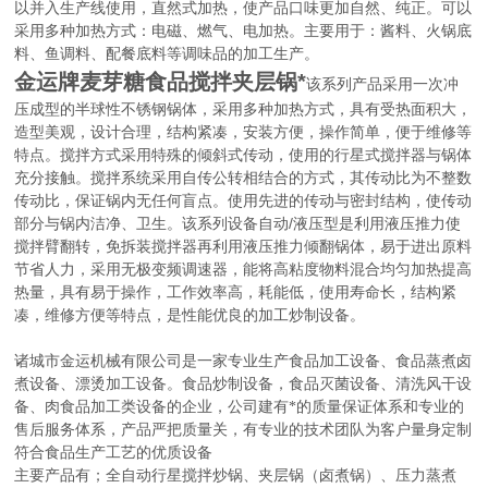
以并入生产线使用，直然式加热，使产品口味更加自然、纯正。可以
采用多种加热方式：电磁、燃气、电加热。主要用于：酱料、火锅底
料、鱼调料、配餐底料等调味品的加工生产。
金运牌麦芽糖食品搅拌夹层锅*
该系列产品采用一次冲
压成型的半球性不锈钢锅体，采用多种加热方式，具有受热面积大，
造型美观，设计合理，结构紧凑，安装方便，操作简单，便于维修等
特点。搅拌方式采用特殊的倾斜式传动，使用的行星式搅拌器与锅体
充分接触。搅拌系统采用自传公转相结合的方式，其传动比为不整数
传动比，保证锅内无任何盲点。使用先进的传动与密封结构，使传动
/
部分与锅内洁净、卫生。该系列设备自动
液压型是利用液压推力使
搅拌臂翻转，免拆装搅拌器再利用液压推力倾翻锅体，易于进出原料
节省人力，采用无极变频调速器，能将高粘度物料混合均匀加热提高
热量，具有易于操作，工作效率高，耗能低，使用寿命长，结构紧
凑，维修方便等特点，是性能优良的加工炒制设备。
诸城市金运机械有限公司是一家专业生产食品加工设备、食品蒸煮卤
煮设备、漂烫加工设备。食品炒制设备，食品灭菌设备、清洗风干设
备、肉食品加工类设备的企业，公司建有*的质量保证体系和专业的
售后服务体系，产品严把质量关，有专业的技术团队为客户量身定制
符合食品生产工艺的优质设备
主要产品有；全自动行星搅拌炒锅、夹层锅（卤煮锅）、压力蒸煮