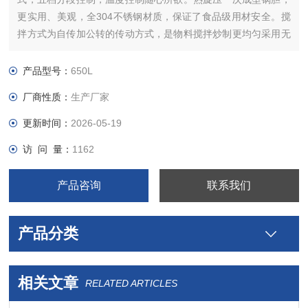
更实用、美观，全304不锈钢材质，保证了食品级用材安全。搅
拌方式为自传加公转的传动方式，是物料搅拌炒制更均匀采用无
极变频调速器。能将高难度物料充分混合均匀。本设备易于操
作，工作效率高，耗能低，使用寿命长。结构紧凑，维修方便等
产品型号：
650L
特点，是性能优良的加工炒制设备。
厂商性质：
生产厂家
更新时间：
2026-05-19
访 问 量：
1162
产品咨询
联系我们
产品分类
相关文章
RELATED ARTICLES