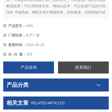
断面效果；可以增强保水性，增加出品率；可以改善产品的内部
结构,节能高效。整机采用不锈钢制造，结构紧凑，滚筒两端均采
用旋压式封帽结构，大的增加滚筒内的摔打空间，使滚揉产品的
效果均匀，噪音小，性能可靠，操作简便，使用效率更高。
产品型号：
400L
厂商性质：
生产厂家
更新时间：
2026-05-19
访 问 量：
933
产品咨询
联系我们
产品分类
相关文章
RELATED ARTICLES