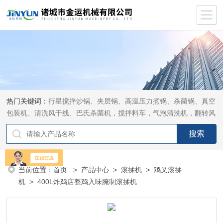
热门关键词：
行星搅拌炒锅、夹层锅、高温压力煮锅、杀菌锅、真空
包装机、清洗风干线、巴氏杀菌机，搅拌料车，气泡清洗机，翻转风
干机
当前位置：
首页
>
产品中心
>
滚揉机
>
鸡叉滚揉
机
> 400L炸鸡店整鸡入味腌制滚揉机