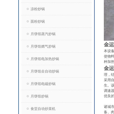
凉粉炒锅
面粉炒锅
月饼馅蒸汽炒锅
金运
月饼馅燃气炒锅
本设
使物
月饼馅电加热炒锅
种加
金运
月饼馅全自动炒锅
理，
采用
月饼馅电磁炒锅
生。
调速
月饼馅炒锅
优良
诸城
食堂自动炒菜机
备、