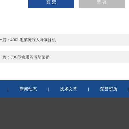
一篇：
400L泡菜腌制入味滚揉机
一篇：
900型禽蛋蒸煮杀菌锅
新闻动态
技术文章
荣誉资质
|
|
|