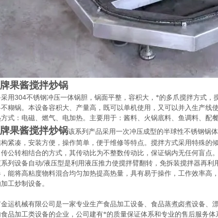
牌果酱搅拌炒锅
304
备采用
不锈钢冲压一体锅胆，锅面平整，容积大，*的多爪搅拌方式，
料不糊锅。本设备容积大、产量高，既可以单机使用，又可以并入生产线
热方式：电磁、燃气、电加热。主要用于：酱料、火锅底料、鱼调料、配
牌果酱搅拌炒锅
该系列产品采用一次冲压成型的半球性不锈钢锅体
结构紧凑，安装方便，操作简单，便于维修等特点。搅拌方式采用特殊的
自传公转相结合的方式，其传动比为不整数传动比，保证锅内无任何盲点
/
该系列设备自动
液压型是利用液压推力使搅拌臂翻转，免拆装搅拌器再利
器，能将高粘度物料混合均匀加热提高热量，具有易于操作，工作效率高
的加工炒制设备。
市金运机械有限公司是一家专业生产食品加工设备、食品蒸煮卤煮设备、
肉食品加工类设备的企业，公司建有*的质量保证体系和专业的售后服务体