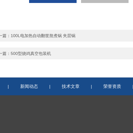
一篇：
100L电加热自动翻筐熬煮锅 夹层锅
一篇：
500型烧鸡真空包装机
新闻动态
技术文章
荣誉资质
|
|
|