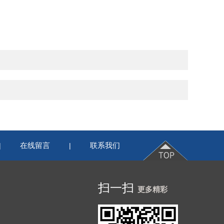
在线留言
联系我们
|
|
扫一扫
更多精彩