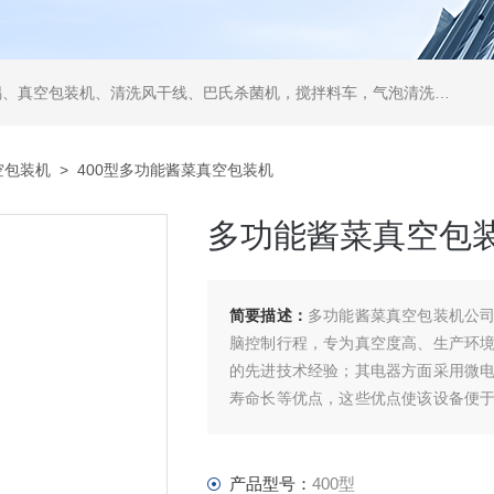
空包装机、清洗风干线、巴氏杀菌机，搅拌料车，气泡清洗机，翻转风干机
空包装机
> 400型多功能酱菜真空包装机
多功能酱菜真空包
简要描述：
多功能酱菜真空包装机公
脑控制行程，专为真空度高、生产环
的先进技术经验；其电器方面采用微
寿命长等优点，这些优点使该设备便
采用标准食品用304不锈钢制作，强
产品型号：
400型