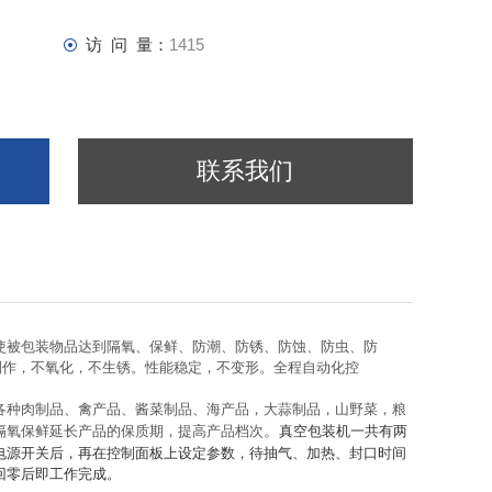
访 问 量：
1415
联系我们
使被包装物品达到隔氧、保鲜、防潮、防锈、防蚀、防虫、防
制作，不氧化，不生锈。性能稳定，不变形。全程自动化控
各种肉制品、禽产品、酱菜制品、海产品，大蒜制品，山野菜，粮
。
隔氧保鲜延长产品的保质期，提高产品档次
真空包装机一共有两
电源开关后，再在控制面板上设定参数，待抽气、加热、封口时间
回零后即工作完成。