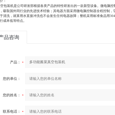
介：
真空包装机是公司研发部根据各类产品的特性研发出的一款新型设备。微电脑控
，吸取国外同行业的先进技术经验；其电器方面采用微电脑控制器全程控制，
于清洗，就算用水直接冲洗也不会发生任何电器故障；整机采用标准食品用
30
行成本低等特点。
产品咨询
产品：
您的单位：
您的姓名：
联系电话：