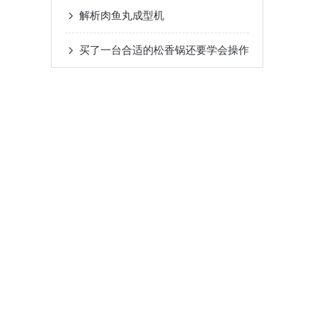
解析肉鱼丸成型机
买了一台合适的松香锅还要学会操作