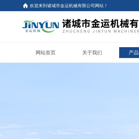
欢迎来到
诸城市金运机械有限公司网站
！
网站首页
关于我们
产品