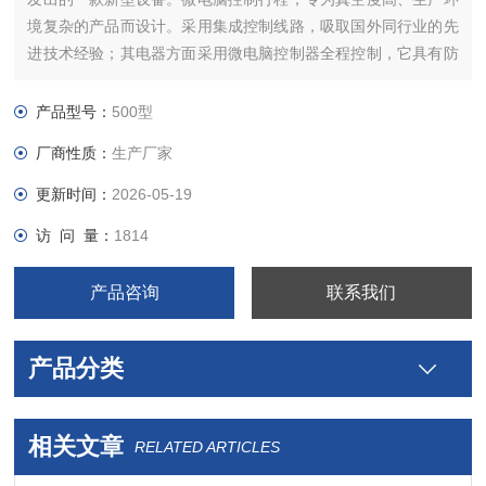
境复杂的产品而设计。采用集成控制线路，吸取国外同行业的先
进技术经验；其电器方面采用微电脑控制器全程控制，它具有防
水、防潮、故障率低、使用寿命长等优点，这些优点使该设备便
于清洗，就算用水直接冲洗也不会发生任何电器故障；整机采用
产品型号：
500型
标准食品用304不锈钢制作，强度高，不易破损；具有抽气速
厂商性质：
生产厂家
更新时间：
2026-05-19
访 问 量：
1814
产品咨询
联系我们
产品分类
相关文章
RELATED ARTICLES