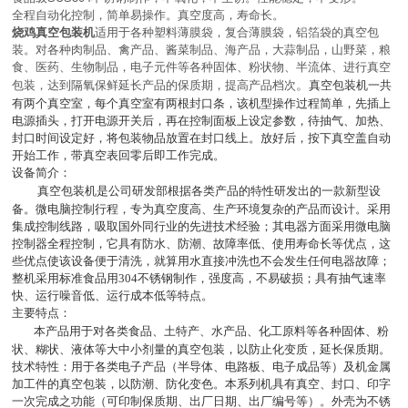
全程自动化控制，简单易操作。真空度高，寿命长。
烧鸡真空包装机
适用于各种塑料薄膜袋，复合薄膜袋，铝箔袋的真空包
装。对各种肉制品、禽产品、酱菜制品、海产品，大蒜制品，山野菜，粮
食、医药、生物制品，电子元件等各种固体、粉状物、半流体、进行真空
。
包装，达到隔氧保鲜延长产品的保质期，提高产品档次
真空包装机一共
有两个真空室，每个真空室有两根封口条，该机型操作过程简单，先插上
电源插头，打开电源开关后，再在控制面板上设定参数，待抽气、加热、
封口时间设定好，将包装物品放置在封口线上。放好后，按下真空盖自动
开始工作，带真空表回零后即工作完成。
设备简介：
真空包装机是公司研发部根据各类产品的特性研发出的一款新型设
备。微电脑控制行程，专为真空度高、生产环境复杂的产品而设计。采用
集成控制线路，吸取国外同行业的先进技术经验；其电器方面采用微电脑
控制器全程控制，它具有防水、防潮、故障率低、使用寿命长等优点，这
些优点使该设备便于清洗，就算用水直接冲洗也不会发生任何电器故障；
整机采用标准食品用
304
不锈钢制作，强度高，不易破损；具有抽气速率
快、运行噪音低、运行成本低等特点。
主要特点：
本产品用于对各类食品、土特产、水产品、化工原料等各种固体、粉
状、糊状、液体等大中小剂量的真空包装，以防止化变质，延长保质期。
技术特性：用于各类电子产品（半导体、电路板、电子成品等）及机金属
加工件的真空包装，以防潮、防化变色。本系列机具有真空、封口、印字
一次完成之功能（可印制保质期、出厂日期、出厂编号等）。外壳为不锈