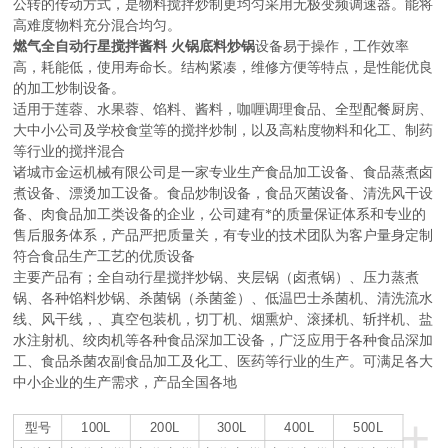
公转的传动方式，是物料搅拌炒制更均匀采用无极变频调速器。能将
高难度物料充分混合均匀。
燃气全自动行星搅拌酱料 火锅底料炒锅
设备易于操作，工作效率
高，耗能低，使用寿命长。结构紧凑，维修方便等特点，是性能优良
的加工炒制设备。
适用于莲蓉、水果蓉、馅料、酱料，咖喱调理食品、全型配餐厨房、
大中小公司及学校食堂等的搅拌炒制，以及高粘度物料和化工、制药
等行业的搅拌混合
诸城市金运机械有限公司是一家专业生产食品加工设备、食品蒸煮卤
煮设备、漂烫加工设备。食品炒制设备，食品灭菌设备、清洗风干设
备、肉食品加工类设备的企业，公司建有*的质量保证体系和专业的
售后服务体系，产品严把质量关，有专业的技术团队为客户量身定制
符合食品生产工艺的优质设备
主要产品有；全自动行星搅拌炒锅、夹层锅（卤煮锅）、压力蒸煮
锅、各种馅料炒锅、杀菌锅（杀菌釜）、低温巴士杀菌机、清洗流水
线、风干线，、真空包装机，切丁机、烟熏炉、滚揉机、斩拌机、盐
水注射机、绞肉机等各种食品深加工设备，广泛应用于各种食品深加
工、食品杀菌农副食品加工及化工、医药等行业的生产。可满足各大
中小企业的生产需求，产品全国各地
+
100L
200L
300L
400L
500L
型号