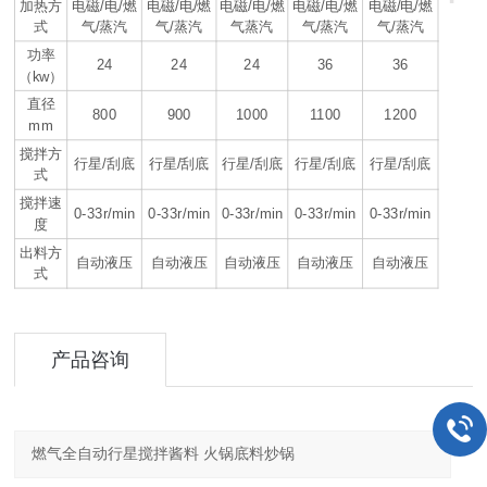
/
/
/
/
/
/
/
/
/
/
加热方
电磁
电
燃
电磁
电
燃
电磁
电
燃
电磁
电
燃
电磁
电
燃
/
/
/
/
式
气
蒸汽
气
蒸汽
气蒸汽
气
蒸汽
气
蒸汽
功率
24
24
24
36
36
kw
（
）
直径
800
900
1000
1100
1200
mm
搅拌方
/
/
/
/
/
行星
刮底
行星
刮底
行星
刮底
行星
刮底
行星
刮底
式
搅拌速
0-33r/min
0-33r/min
0-33r/min
0-33r/min
0-33r/min
度
出料方
自动液压
自动液压
自动液压
自动液压
自动液压
式
产品咨询