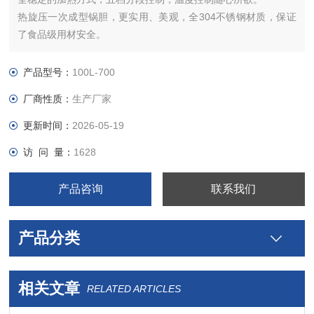
热旋压一次成型锅胆，更实用、美观，全304不锈钢材质，保证
了食品级用材安全。
搅拌方式为自传加公转的传动方式，是物料搅拌炒制更均匀采用
无极变频调速器。能将高难度物料充分混合均匀。
产品型号：
100L-700
本设备易于操作，工作效率高，耗能低，使用寿命长。结构紧
厂商性质：
生产厂家
凑，维修方便等特点，是性能优良的加工炒制设备。
更新时间：
2026-05-19
访 问 量：
1628
产品咨询
联系我们
产品分类
相关文章
RELATED ARTICLES