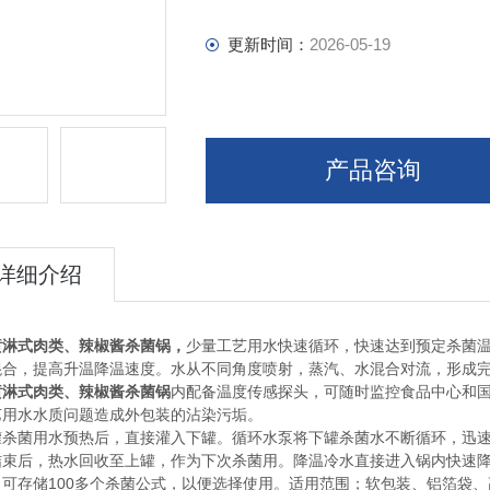
更新时间：
2026-05-19
产品咨询
详细介绍
喷淋式肉类、辣椒酱杀菌锅
，
少量工艺用水快速循环，快速达到预定杀菌
混合，提高升温降温速度。水从不同角度喷射，蒸汽、水混合对流，形成
喷淋式肉类、辣椒酱杀菌锅
内配备温度传感探头，可随时监控食品中心和
艺用水水质问题造成外包装的沾染污垢。
罐杀菌用水预热后，直接灌入下罐。循环水泵将下罐杀菌水不断循环，迅
结束后，热水回收至上罐，作为下次杀菌用。降温冷水直接进入锅内快速
，可存储100多个杀菌公式，以便选择使用。适用范围；软包装、铝箔袋