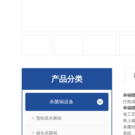
产品分类
单锅
杀菌锅设备
行热
单锅
免工
预制菜杀菌锅
将上
杀菌
罐头杀菌锅
系统