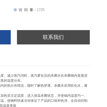
访 问 量：
1725
联系我们
温度。减少蒸汽消耗，蒸汽雾化后的杀菌水在杀菌锅内直接进
完美的温度分布。
国内的热分布情况，随时了解热穿透。杀菌水采用软化水，避
速加热至注定温度，进入保温杀菌状态，并使锅内温度均一。
降温，使物料快速冷却保证了产品的口味和色泽。全自动控制
、高温蒸煮袋