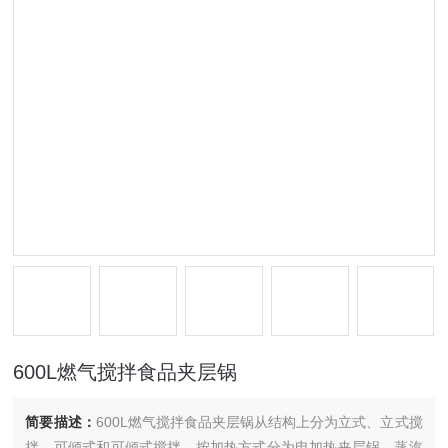
600L燃气搅拌食品夹层锅
简要描述：
600L燃气搅拌食品夹层锅从结构上分为立式、立式搅
拌、可倾式和可倾式搅拌。按加热方式分为电加热夹层锅、蒸汽