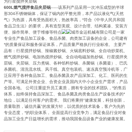
为行星搅拌夹层锅
600L燃气搅拌食品夹层锅
-----该系列产品采用一次冲压成型的半球
形304不锈钢锅体，保证了锅内的平整光滑，本产品以液化气(天然
气）为热源，具有受热面积大，热效率高，*符合《中华人民共和国
食品卫生法》的要求，具有造型美观、设计合理、结构紧凑、安装方
便、操作简单、便于维修等特点
城市金运机械有限公司是一家
专业生产食品加工设备、食品杀菌、肉类加工设备的企业，公司建有
*的质量保证和服务保证体系，产品质量严格执行行业标准。 主要产
品有：行星搅拌炒锅、辣椒酱炒锅、火锅底料炒锅、全自动炒菜机、
燃气搅拌炒锅、电加热搅拌炒锅、全自动电磁加热炒锅、行星搅拌夹
层锅、夹层锅、压力煮锅、各种馅料炒锅、杀菌锅（杀菌釜）、巴氏
杀菌机、清洗流水线、风干线、真空包装机、速冻真空预冷机等，广
泛应用于各种食品加工、食品杀菌及农产品深加工、化工、医药的生
产等。可满足外资企业、合资企业及国内大中小企业生产需求，产品
全国各地。 公司注重提升员工素质，拥有专业的技术团队，*的售后
体系，始终保持食品深加工、食品杀菌及肉类食品生产设备技术的*
地位，以满足任何客户的需求。 我们将秉持“健康发展，科技创新，
质量取胜，诚信共赢”的发展方针，以优质的技术装备，客户为先的
专业态度，*的职业体系， 全面提高行业竞争力，满足食品行业对食
品加工业生产日益增长的需求，推动我国食品设备产业的健康发展。