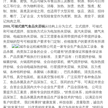
汁、果酱、蜜饯、乳品与罐头等食品加工及酿造、制酒、制药与日用
化工等行业。作为物料溶化、消毒、加热、加烫、热烫、预煮、配
制、熬制、蒸煮及浓缩之用。也适用于大型宾馆、饭店、酒店、招待
所、餐厅、工矿企业、大专院校食堂作为煮粥、熬汤、煮饺子、烧菜
记炖肉之用。
200L可倾式燃气食品夹层锅
从结构上分为立式、立式搅拌、可倾式
和可倾式搅拌。按加热方式分为电加热夹层锅、蒸汽夹层锅、燃气夹
层锅、电磁加热夹层锅。按工艺需要各采用带搅拌或不带搅拌设备。
夹层锅的型号可根据客户要求专门定制，价格随客户的要求而有所调
整。
城市金运机械有限公司是一家专业生产食品加工设备、食
品杀菌、肉类加工设备的企业，公司建有*的质量保证和服务保证体
系，产品质量严格执行行业标准。 主要产品有：行星搅拌炒锅、辣
椒酱炒锅、火锅底料炒锅、全自动炒菜机、燃气搅拌炒锅、电加热搅
拌炒锅、全自动电磁加热炒锅、行星搅拌夹层锅、夹层锅、压力煮
锅、各种馅料炒锅、杀菌锅（杀菌釜）、巴氏杀菌机、清洗流水线、
风干线、真空包装机、速冻真空预冷机等，广泛应用于各种食品加
工、食品杀菌及农产品深加工、化工、医药的生产等。可满足外资企
业、合资企业及国内大中小企业生产需求，产品全国各地。 公司注
重提升员工素质，拥有专业的技术团队，*的售后体系，始终保持食
品深加工、食品杀菌及肉类食品生产设备技术的*地位，以满足任何
客户的需求。 我们将秉持“健康发展，科技创新，质量取胜，诚信共
赢”的发展方针，以优质的技术装备，客户为先的专业态度，*的职业