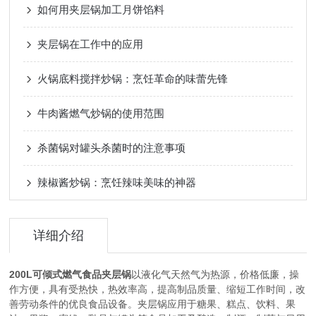
如何用夹层锅加工月饼馅料
夹层锅在工作中的应用
火锅底料搅拌炒锅：烹饪革命的味蕾先锋
牛肉酱燃气炒锅的使用范围
杀菌锅对罐头杀菌时的注意事项
辣椒酱炒锅：烹饪辣味美味的神器
详细介绍
200L可倾式燃气食品夹层锅
以液化气天然气为热源，价格低廉，操
作方便，具有受热快，热效率高，提高制品质量、缩短工作时间，改
善劳动条件的优良食品设备。夹层锅应用于糖果、糕点、饮料、果