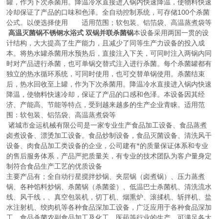
罐，作为下次杀菌用。降温冷水直接进入锅内快速降温，使物料快速
100
冷却保证了产品的口味和色泽。全自动控制系统，可存储
个杀菌
公式。以便选择使用
适用范围；软包装、铝箔袋、高温蒸煮袋等
高温灭菌锅不锈钢水浴式 双锅并联杀菌锅
本设备采用两国一贯的设
计结构，大大提高了生产能力，且减少了同等生产力设备的投入成
本。将热水罐杀菌用水预热后，直接注入下关，可同时注入两锅内同
时对产品进行杀菌，也可单锅交替式注入进行杀菌。每个杀菌罐都有
独立的热水循环系统，可同时使用，也可交替单锅使用。杀菌结束
后，热水回收至上罐，作为下次杀菌用。降温冷水直接进入锅内快速
降温，使物料快速冷却，保证了产品的口感和色泽。本设备因其经
济、产能高、节能等特点，受到越来越多的生产企业青睐。适用范
围：软包装、铝箔袋、高温蒸煮袋等
诸城市金运机械有限公司是一家专业生产食品加工设备、食品蒸煮
卤煮设备、漂烫加工设备。食品炒制设备，食品灭菌设备、清洗风干
设备、肉食品加工类设备的企业，公司建有*的质量保证体系和专业
的售后服务体系，产品严把质量关，有专业的技术团队为客户量身定
制符合食品生产工艺的优质设备
主要产品有；全自动行星搅拌炒锅、夹层锅（卤煮锅）、压力蒸煮
锅、各种馅料炒锅、杀菌锅（杀菌釜）、低温巴士杀菌机、清洗流水
线、风干线，、真空包装机，切丁机、烟熏炉、滚揉机、斩拌机、盐
水注射机、绞肉机等各种食品深加工设备，广泛应用于各种食品深加
工、食品杀菌农副食品加工及化工、医药等行业的生产。可满足各大