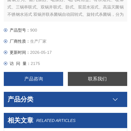
式、三锅串联式、双锅并联式、卧式、双层水浴式、高温灭菌锅
不锈钢水浴式 双锅并联杀菌锅自动回转式、旋转式杀菌锅，分为
手动、半自动、全自动的高温高压杀菌锅。有全不锈钢、碳钢两
种。
产品型号：
900
广泛适用于食品加工行业。【*】
厂商性质：
生产厂家
更新时间：
2026-05-17
访 问 量：
2175
产品咨询
联系我们
产品分类
相关文章
RELATED ARTICLES