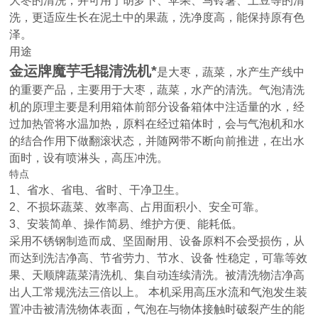
大枣的清洗，并可用于胡萝卜、苹果、马铃薯、土豆等的清
洗，更适应生长在泥土中的果蔬，洗净度高，能保持原有色
泽。
用途
金运牌魔芋毛辊清洗机*
是大枣，蔬菜，水产生产线中
的重要产品，主要用于大枣，蔬菜，水产的清洗。气泡清洗
机的原理主要是利用箱体前部分设备箱体中注适量的水，经
过加热管将水温加热，原料在经过箱体时，会与气泡机和水
的结合作用下做翻滚状态，并随网带不断向前推进，在出水
面时，设有喷淋头，高压冲洗。
特点
1、省水、省电、省时、干净卫生。
2、不损坏蔬菜、效率高、占用面积小、安全可靠。
3、安装简单、操作简易、维护方便、能耗低。
采用不锈钢制造而成、坚固耐用、设备原料不会受损伤，从
而达到洗洁净高、节省劳力、节水、设备 性稳定，可靠等效
果、天顺牌蔬菜清洗机、集自动连续清洗。被清洗物洁净高
出人工常规洗法三倍以上。 本机采用高压水流和气泡发生装
置冲击被清洗物体表面，气泡在与物体接触时破裂产生的能