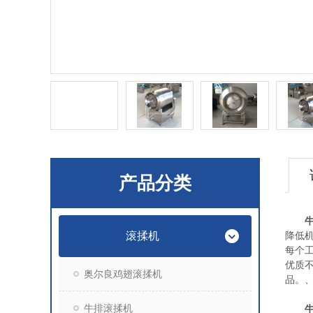
产品分类
滚揉机
降低
每个
优质不
奥尔良鸡翅滚揉机
品。
牛排滚揉机