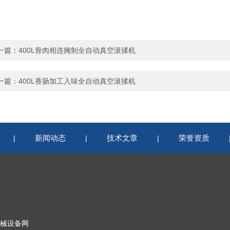
一篇：
400L骨肉相连腌制全自动真空滚揉机
一篇：
400L香肠加工入味全自动真空滚揉机
新闻动态
技术文章
荣誉资质
|
|
|
械设备网