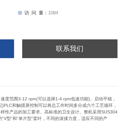
访 问 量：
1084
联系我们
围3-12 rpm(可以选择1-4 rpm低速功能)。启动平稳，
)PLC和触摸屏控制可以将总工作时间多分成六个工艺循环，
性产品的加工要求。高标准的卫生设计。整机采用SUS304
“V型”和“单片型”桨叶，不同的滚揉力度，适应不同的产