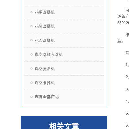
可以
鸡腿滚揉机
改善
品的
鸡柳滚揉机
滚揉
鸡叉滚揉机
型。
其它
真空滚揉入味机
1、
真空腌渍机
2、
真空滚揉机
3、
查看全部产品
4、
5、
相关文章
6、