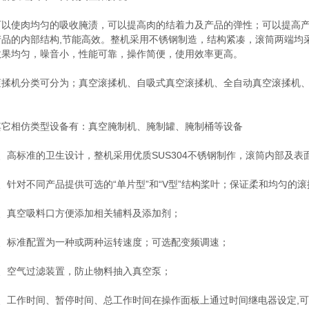
使肉均匀的吸收腌渍，可以提高肉的结着力及产品的弹性；可以提高产
产品的内部结构,节能高效。整机采用不锈钢制造，结构紧凑，滚筒两端均
效果均匀，噪音小，性能可靠，操作简便，使用效率更高。
机分类可分为；真空滚揉机、自吸式真空滚揉机、全自动真空滚揉机、
相仿类型设备有：真空腌制机、腌制罐、腌制桶等设备
高标准的卫生设计，整机采用优质SUS304不锈钢制作，滚筒内部及表
针对不同产品提供可选的“单片型”和“V型”结构桨叶；保证柔和均匀的滚
真空吸料口方便添加相关辅料及添加剂；
标准配置为一种或两种运转速度；可选配变频调速；
空气过滤装置，防止物料抽入真空泵；
工作时间、暂停时间、总工作时间在操作面板上通过时间继电器设定,可