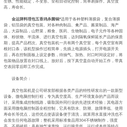
生锈。性能稳定，不变形。全程自动化控制，简单易操作。真空度
高，寿命长。
金运牌料理包五香鸡杀菌锅*
适用于各种塑料薄膜袋，复合薄膜
袋，铝箔袋的真空包装。对各种肉制品、禽产品、酱菜制品、海产
品，大蒜制品，山野菜，粮食、医药、生物制品，电子元件等各种固
体、粉状物、半流体、进行真空包装，达到隔氧保鲜延长产品的保质
期，提高产品档次。真空包装机一共有两个真空室，每个真空室有两
根封口条，该机型操作过程简单，先插上电源插头，打开电源开关
后，再在控制面板上设定参数，待抽气、加热、封口时间设定好，将
包装物品放置在封口线上。放好后，按下真空盖自动开始工作，带真
空表回零后即工作完成。
设备简介：
真空包装机是公司研发部根据各类产品的特性研发出的一款新型
设备。微电脑控制行程，专为真空度高、生产环境复杂的产品而设
计。采用集成控制线路，吸取国外同行业的先进技术经验；其电器方
面采用微电脑控制器全程控制，它具有防水、防潮、故障率低、使用
寿命长等优点，这些优点使该设备便于清洗，就算用水直接冲洗也不
会发生任何电器故障；整机采用标准食品用304不锈钢制作，强度
高，不易破损；具有抽气速率快、运行噪音低、运行成本低等特点。