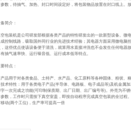
定参数，待抽气、加热、封口时间设定好，将包装物品放置在封口线上。
简介：
包装机是公司研发部根据各类产品的特性研发出的一款新型设备。微电
集成控制线路，吸取国外同行业的先进技术经验；其电器方面采用微电脑
点，这些优点使该设备便于清洗，就算用水直接冲洗也不会发生任何电器故
具有抽气速率快、运行噪音低、运行成本低等特点。
特点：
品用于对各类食品、土特产、水产品、化工原料等各种固体、粉状、糊
。技术特性：用于各类电子产品(半导体、电路板、电子成品等)及机金属
印字一次完成之功能(可印制保质期、出厂日期、出厂编号等)。外壳为不
术参数，工作时只需按下真空室盖，即按自动程序完成真空包装的全过程。
移动(两个工位)，生产率可提高一倍