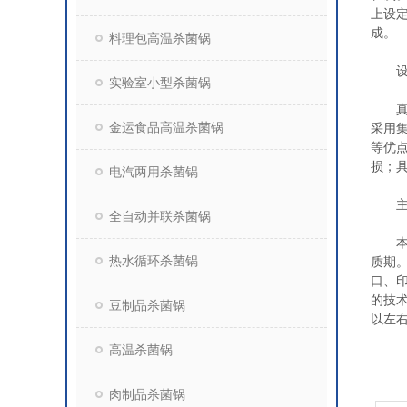
上设
成。
料理包高温杀菌锅
设备
实验室小型杀菌锅
真空
金运食品高温杀菌锅
采用
等优
损；
电汽两用杀菌锅
主要
全自动并联杀菌锅
本产
热水循环杀菌锅
质期
口、
的技
豆制品杀菌锅
以左右
高温杀菌锅
肉制品杀菌锅