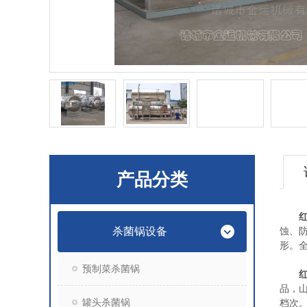
产品分类
杀菌锅设备
蚀、
形。
预制菜杀菌锅
品，
罐头杀菌锅
档次