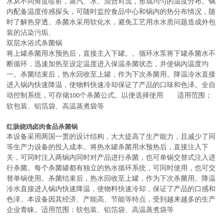
水从不同角度喷射，蒸汽、水、混合对流，形成均匀的温度分布。锅
内配备温度传感探头，可随时监控食品中心和锅内的热分布情况，随
时了解热穿透。杀菌水采用软化水，避免工艺用水水质问题造成外包
装的沾染污垢、
双层水浴式杀菌锅
将上罐杀菌用水预热后，直接主入下罐。。循环水泵将下罐杀菌水不
断循环，迅速加热至设定温度进入保温杀菌状态，并使锅内温度均
一。杀菌结束后，热水回收至上罐，作为下次杀菌用。降温冷水直接
进入锅内快速降温，使物料快速冷却保证了产品的口味和色泽。全自
动控制系统，可存储
个杀菌公式。以便选择使用 适用范围；
100
软包装、铝箔袋、高温蒸煮袋等
红肠烧鸡卤肉食品杀菌锅
本设备采用两国一贯的设计结构，大大提高了生产能力，且减少了同
等生产力设备的投入成本。将热水罐杀菌用水预热后，直接注入下
关，可同时注入两锅内同时对产品进行杀菌，也可单锅交替式注入进
行杀菌。每个杀菌罐都有独立的热水循环系统，可同时使用，也可交
替单锅使用。杀菌结束后，热水回收至上罐，作为下次杀菌用。降温
冷水直接进入锅内快速降温，使物料快速冷却，保证了产品的口感和
色泽。本设备因其经济、产能高、节能等特点，受到越来越多的生产
企业青睐。适用范围：软包装、铝箔袋、高温蒸煮袋等