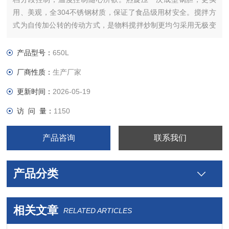
用、美观，全304不锈钢材质，保证了食品级用材安全。搅拌方
式为自传加公转的传动方式，是物料搅拌炒制更均匀采用无极变
频调速器。能将高难度物料充分混合均匀。本设备易于操作，工
作效率高，耗能低，使用寿命长。结构紧凑，维修方便等特点，
产品型号：
650L
是性能优良的加工炒制设备。
厂商性质：
生产厂家
更新时间：
2026-05-19
访 问 量：
1150
产品咨询
联系我们
产品分类
相关文章
RELATED ARTICLES