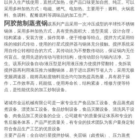
以并入生产线使用，直然式加热，使产品口味更加自然、纯正。可以
采用多种加热方式：电磁、燃气、电加热。主要用于：酱料、火锅底
料、鱼调料、配餐底料等调味品的加工生产。
阿胶熬制蒸煮锅
该系列产品采用一次冲压成型的半球性不锈钢
锅体，采用多种加热方式，具有受热面积大，造型美观，设计合理，
结构紧凑，安装方便，操作简单，便于维修等特点。搅拌方式采用特
殊的倾斜式传动，使用的行星式搅拌器与锅体充分接触。搅拌系统采
用自传公转相结合的方式，其传动比为不整数传动比，保证锅内无任
何盲点。使用先进的传动与密封结构，使传动部分与锅内洁净、卫
/
生。该系列设备自动
液压型是利用液压推力使搅拌臂翻转，免拆装
搅拌器再利用液压推力倾翻锅体，易于进出原料节省人力，采用无极
变频调速器，能将高粘度物料混合均匀加热提高热量，具有易于操
作，工作效率高，耗能低，使用寿命长，结构紧凑，维修方便等特
点，是性能优良的加工炒制设备。
诸城市金运机械有限公司是一家专业生产食品加工设备、食品蒸煮卤
煮设备、漂烫加工设备。食品炒制设备，食品灭菌设备、清洗风干设
备、肉食品加工类设备的企业，公司建有*的质量保证体系和专业的
售后服务体系，产品严把质量关，有专业的技术团队为客户量身定制
符合食品生产工艺的优质设备
主要产品有；全自动行星搅拌炒锅、夹层锅（卤煮锅）、压力蒸煮