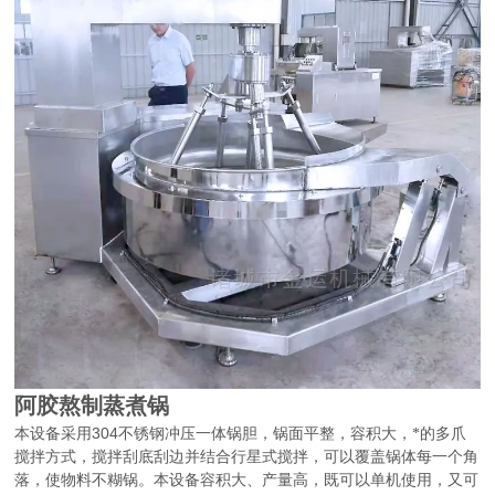
阿胶熬制蒸煮锅
304
本设备采用
不锈钢冲压一体锅胆，锅面平整，容积大，*的多爪
搅拌方式，搅拌刮底刮边并结合行星式搅拌，可以覆盖锅体每一个角
落，使物料不糊锅。本设备容积大、产量高，既可以单机使用，又可