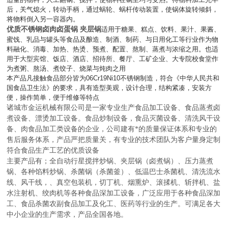
后，关气熄火，转动手柄，通过蜗轮、蜗杆传动装置，使锅体旋转倾斜，
将物料倒入另一容器内。
优质不锈钢卤肉卤蛋锅 夹层锅
适用于糖果、糕点、饮料、果汁、果酱、
蜜饯、乳品与罐头等食品及酿造、制酒、制药、与日用化工等行业作为物
料融化、消毒、加热、热烫、预煮、配置、熬制、蒸煮与浓缩之用。也适
用于大型宾馆、饭店、酒店、招待所、餐厅、工矿企业、大专院校食堂作
为煮粥、熬汤、煮饺子、烧菜与炖肉之用
本产品凡接触食品部分皆为
06Cr19Ni10
不锈钢制造，符合《中华人民共和
国食品卫生法》的要求，具有造型美观，设计合理，结构紧凑，安装方
便，操作简单，便于维修等特点
诸城市金运机械有限公司是一家专业生产食品加工设备、食品蒸煮卤
煮设备、漂烫加工设备。食品炒制设备，食品灭菌设备、清洗风干设
备、肉食品加工类设备的企业，公司建有*的质量保证体系和专业的
售后服务体系，产品严把质量关，有专业的技术团队为客户量身定制
符合食品生产工艺的优质设备
主要产品有；全自动行星搅拌炒锅、夹层锅（卤煮锅）、压力蒸煮
锅、各种馅料炒锅、杀菌锅（杀菌釜）、低温巴士杀菌机、清洗流水
线、风干线，、真空包装机，切丁机、烟熏炉、滚揉机、斩拌机、盐
水注射机、绞肉机等各种食品深加工设备，广泛应用于各种食品深加
工、食品杀菌农副食品加工及化工、医药等行业的生产。可满足各大
中小企业的生产需求，产品全国各地。