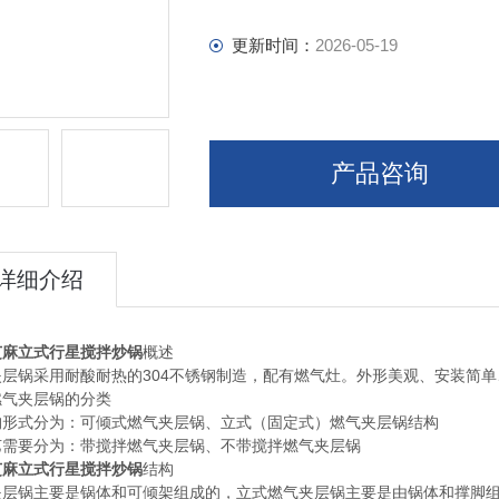
更新时间：
2026-05-19
产品咨询
详细介绍
芝麻立式行星搅拌炒锅
概述
夹层锅采用耐酸耐热的304不锈钢制造，配有燃气灶。外形美观、安装简
燃气夹层锅的分类
构形式分为：可倾式燃气夹层锅、立式（固定式）燃气夹层锅结构
艺需要分为：带搅拌燃气夹层锅、不带搅拌燃气夹层锅
芝麻立式行星搅拌炒锅
结构
夹层锅主要是锅体和可倾架组成的，立式燃气夹层锅主要是由锅体和撑脚