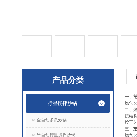
产品分类
一、
行星搅拌炒锅
燃气
二、
按结
全自动多爪炒锅
按工
三、
半自动行星搅拌炒锅
燃气