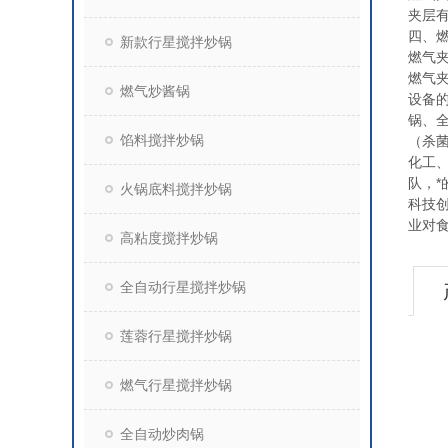
夹层
四、
新款行星搅拌炒锅
燃气
燃气
燃气炒酱锅
设备
锅、
馅料搅拌炒锅
（杀
化工
队，
火锅底料搅拌炒锅
科技
业对
高粘度搅拌炒锅
全自动行星搅拌炒锅
莲蓉行星搅拌炒锅
燃气行星搅拌炒锅
全自动炒肉锅