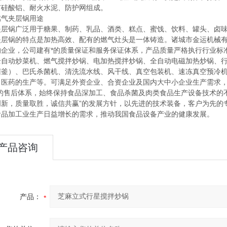
有硅酸铝、耐火水泥、防护网组成。
燃气夹层锅用途
夹层锅广泛用于糖果、制药、乳品、酒类、糕点、蜜饯、饮料、罐头、卤
夹层锅的特点是加热高效、配有的燃气灶头是一体铸造。
诸城市金运机械
的企业，公司建有*的质量保证和服务保证体系，产品质量严格执行行业标
全自动炒菜机、燃气搅拌炒锅、电加热搅拌炒锅、全自动电磁加热炒锅、
菌釜）、巴氏杀菌机、清洗流水线、风干线、真空包装机、速冻真空预冷
、医药的生产等。可满足外资企业、合资企业及国内大中小企业生产需求，
*的售后体系，始终保持食品深加工、食品杀菌及肉类食品生产设备技术的不
创新，质量取胜，诚信共赢”的发展方针，以先进的技术装备，客户为先的专
食品加工业生产日益增长的需求，推动我国食品设备产业的健康发展。
产品咨询
产品：