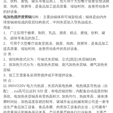
点、饮料、蜜饯、罐头等食品加工，也可用于大型餐厅或食堂熬汤烧
菜、炖肉、熬粥等，是食品加工提高质量、缩短时间、改善劳动条件
的好设备。
电加热搅拌煲粥锅
结构： 主要由锅体和可倾架组成；锅体是由内外
球形锅体组成的双层结构形式，中间夹层加入导热油或水。
用途：
1、 广泛应用于糖果、制药、乳品、酒类、糕点、蜜饯、饮料、罐
头、卤味等食品的加工。
2、 可用于大型餐厅或食堂熬汤、烧菜、炖肉、熬粥等，是食品加工
提高质量、缩短时间、改善劳动条件的良好设备。
分 类：
1、按结构形式分为：可倾式夹层锅、立式(固定)夹层锅结构
2、按加热方式分为：电加热夹层锅、蒸汽加热夹层锅、燃气加热夹
层锅
3、按工艺需要各采用带搅拌或不带搅拌设备。
特 点：
以 380V/220V 电力为热源，夹层内装电热棒、电热偶及导热油（自
配），zui高可以达到 320 度，有电控箱控制，内配备自动温度控制
系统。电加热夹层锅具有受热面积大, 加热均匀，热效率高，液体沸
腾时间短，加热温度容易控制等。
诸城市金运机械有限公司是一家专
业生产食品加工设备、食品杀菌、肉类加工设备的企业，公司建有*
的质量保证和服务保证体系，产品质量严格执行行业标准。 主要产