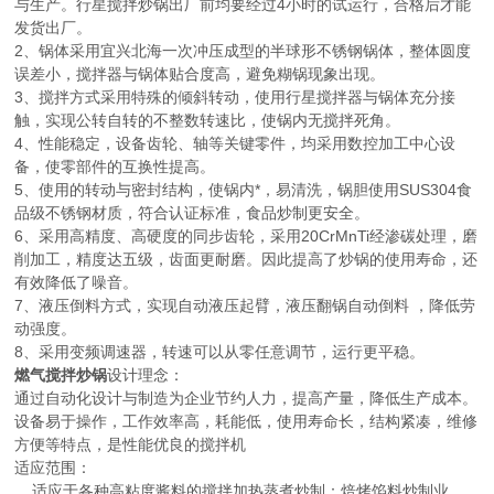
与生产。行星搅拌炒锅出厂前均要经过4小时的试运行，合格后才能
发货出厂。
2、锅体采用宜兴北海一次冲压成型的半球形不锈钢锅体，整体圆度
误差小，搅拌器与锅体贴合度高，避免糊锅现象出现。
3、搅拌方式采用特殊的倾斜转动，使用行星搅拌器与锅体充分接
触，实现公转自转的不整数转速比，使锅内无搅拌死角。
4、性能稳定，设备齿轮、轴等关键零件，均采用数控加工中心设
备，使零部件的互换性提高。
5、使用的转动与密封结构，使锅内*，易清洗，锅胆使用SUS304食
品级不锈钢材质，符合认证标准，食品炒制更安全。
6、采用高精度、高硬度的同步齿轮，采用20CrMnTi经渗碳处理，磨
削加工，精度达五级，齿面更耐磨。因此提高了炒锅的使用寿命，还
有效降低了噪音。
7、液压倒料方式，实现自动液压起臂，液压翻锅自动倒料 ，降低劳
动强度。
8、采用变频调速器，转速可以从零任意调节，运行更平稳。
燃气搅拌炒锅
设计理念：
通过自动化设计与制造为企业节约人力，提高产量，降低生产成本。
设备易于操作，工作效率高，耗能低，使用寿命长，结构紧凑，维修
方便等特点，是性能优良的搅拌机
适应范围：
适应于各种高粘度酱料的搅拌加热蒸煮炒制：焙烤馅料炒制业