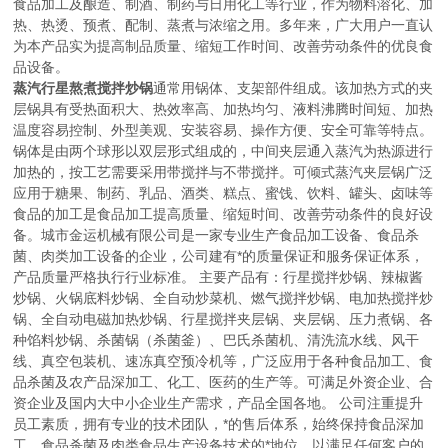
食品加工及酿造、制酒、制药与日用化工等行业，作为物料溶化、加
热、热烫、预煮、配制、蒸煮与浓缩之用。多年来，广大用户一直认
为本产品实为提高制品质量、缩短工作时间、改善劳动条件的优良食
品设备。
蒸汽行星熬煮搅拌炒锅
通常用锅体、支架部件组成。该加热方式的夹
层锅具有受热面积大、热效率高、加热均匀、液料沸腾时间短、加热
温度容易控制、外型美观、安装容易、操作方便、安全可靠等特点。
锅体是由两个球形以双层形式组成的，中间夹层通入蒸汽为热源进行
加热的，按工艺需要采用带搅拌与不带搅拌。可倾式蒸汽夹层锅广泛
应用于糖果、制药、乳品、酒类、糕点、蜜饯、饮料、罐头、卤味等
食品的加工是食品加工提高质量、缩短时间、改善劳动条件的良好设
备。
城市金运机械有限公司是一家专业生产食品加工设备、食品杀
菌、肉类加工设备的企业，公司建有*的质量保证和服务保证体系，
产品质量严格执行行业标准。 主要产品有：行星搅拌炒锅、辣椒酱
炒锅、火锅底料炒锅、全自动炒菜机、燃气搅拌炒锅、电加热搅拌炒
锅、全自动电磁加热炒锅、行星搅拌夹层锅、夹层锅、压力煮锅、各
种馅料炒锅、杀菌锅（杀菌釜）、巴氏杀菌机、清洗流水线、风干
线、真空包装机、速冻真空预冷机等，广泛应用于各种食品加工、食
品杀菌及农产品深加工、化工、医药的生产等。可满足外资企业、合
资企业及国内大中小企业生产需求，产品全国各地。 公司注重提升
员工素质，拥有专业的技术团队，*的售后体系，始终保持食品深加
工、食品杀菌及肉类食品生产设备技术的*地位，以满足任何客户的