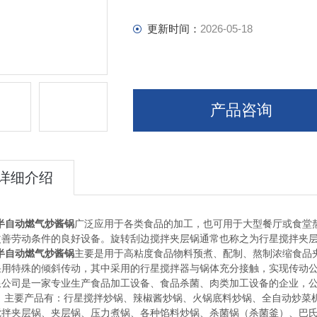
更新时间：
2026-05-18
产品咨询
详细介绍
L半自动燃气炒酱锅
广泛应用于各类食品的加工，也可用于大型餐厅或食堂
改善劳动条件的良好设备。旋转刮边搅拌夹层锅通常也称之为行星搅拌夹
L半自动燃气炒酱锅
主要是用于高粘度食品物料预煮、配制、熬制浓缩食品
采用特殊的倾斜传动，其中采用的行星搅拌器与锅体充分接触，实现传动
限公司是一家专业生产食品加工设备、食品杀菌、肉类加工设备的企业，公
。 主要产品有：行星搅拌炒锅、辣椒酱炒锅、火锅底料炒锅、全自动炒菜
搅拌夹层锅、夹层锅、压力煮锅、各种馅料炒锅、杀菌锅（杀菌釜）、巴