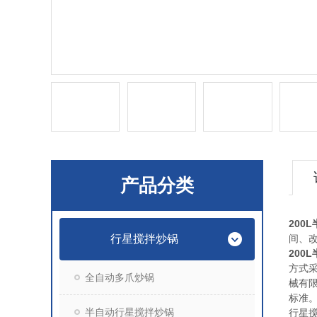
产品分类
200
行星搅拌炒锅
间、
200
方式
全自动多爪炒锅
械有
标准
半自动行星搅拌炒锅
行星