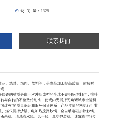
访 问 量：
1329
联系我们
熬汤、烧菜、炖肉、熬粥等，是食品加工提高质量、缩短时
层锅
夹层锅的材质是由一次冲压成型的半球不锈钢锅体制作，搅拌
公转与自转的不整数传动比，使锅内无搅拌死角
诸城市金运机
司建有*的质量保证和服务保证体系，产品质量严格执行行业
机、燃气搅拌炒锅、电加热搅拌炒锅、全自动电磁加热炒锅、
氏杀菌机、清洗流水线、风干线、真空包装机、速冻真空预冷