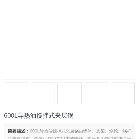
600L导热油搅拌式夹层锅
简要描述：
600L导热油搅拌式夹层锅由锅体、支架、蜗轮、蜗杆
等部件组成，锅体可作180°以内的转动，本设备为敞口式浓缩设