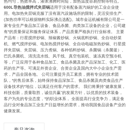
热均匀，热效率高，液体沸腾时间短，加热温度容易控制等特点。
600L导热油搅拌式夹层锅
适用于没有配备蒸汽锅炉的工业企业使
用。电加热夹层锅克服了没有蒸汽设施场所的限制，灵活安排生产.
(加热功率可以根据物料实际沸点选配)。
城市金运机械有限公司是一
家专业生产食品加工设备、食品杀菌、肉类加工设备的企业，公司建
有*的质量保证和服务保证体系，产品质量严格执行行业标准。 主要
产品有：行星搅拌炒锅、辣椒酱炒锅、火锅底料炒锅、全自动炒菜
机、燃气搅拌炒锅、电加热搅拌炒锅、全自动电磁加热炒锅、行星搅
拌夹层锅、夹层锅、压力煮锅、各种馅料炒锅、杀菌锅（杀菌釜）、
巴氏杀菌机、清洗流水线、风干线、真空包装机、速冻真空预冷机
等，广泛应用于各种食品加工、食品杀菌及农产品深加工、化工、医
药的生产等。可满足外资企业、合资企业及国内大中小企业生产需
求，产品全国各地。 公司注重提升员工素质，拥有专业的技术团
队，*的售后体系，始终保持食品深加工、食品杀菌及肉类食品生产
设备技术的*地位，以满足任何客户的需求。 我们将秉持“健康发展，
科技创新，质量取胜，诚信共赢”的发展方针，以优质的技术装备，
客户为先的专业态度，*的职业体系， 全面提高行业竞争力，满足食
品行业对食品加工业生产日益增长的需求，推动我国食品设备产业的
健康发展。