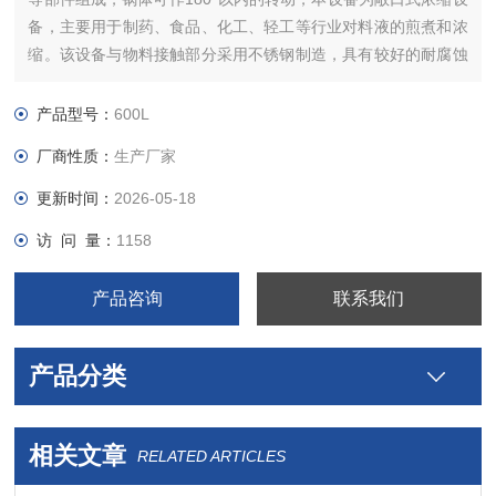
备，主要用于制药、食品、化工、轻工等行业对料液的煎煮和浓
缩。该设备与物料接触部分采用不锈钢制造，具有较好的耐腐蚀
性能，经久耐用，符合GMP要求。同时根据用户要求，亦可增加
搅拌装置。
产品型号：
600L
厂商性质：
生产厂家
更新时间：
2026-05-18
访 问 量：
1158
产品咨询
联系我们
产品分类
相关文章
RELATED ARTICLES