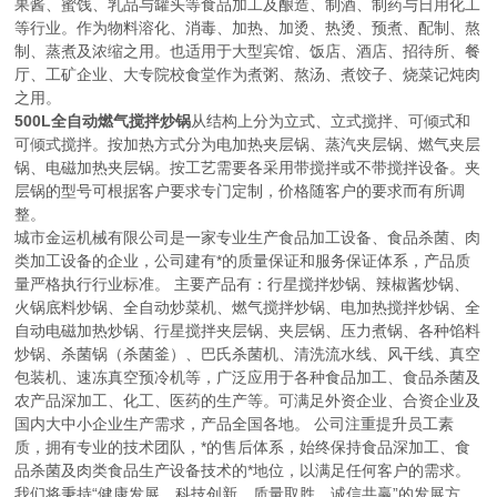
果酱、蜜饯、乳品与罐头等食品加工及酿造、制酒、制药与日用化工
等行业。作为物料溶化、消毒、加热、加烫、热烫、预煮、配制、熬
制、蒸煮及浓缩之用。也适用于大型宾馆、饭店、酒店、招待所、餐
厅、工矿企业、大专院校食堂作为煮粥、熬汤、煮饺子、烧菜记炖肉
之用。
500L全自动燃气搅拌炒锅
从结构上分为立式、立式搅拌、可倾式和
可倾式搅拌。按加热方式分为电加热夹层锅、蒸汽夹层锅、燃气夹层
锅、电磁加热夹层锅。按工艺需要各采用带搅拌或不带搅拌设备。夹
层锅的型号可根据客户要求专门定制，价格随客户的要求而有所调
整。
城市金运机械有限公司是一家专业生产食品加工设备、食品杀菌、肉
类加工设备的企业，公司建有*的质量保证和服务保证体系，产品质
量严格执行行业标准。 主要产品有：行星搅拌炒锅、辣椒酱炒锅、
火锅底料炒锅、全自动炒菜机、燃气搅拌炒锅、电加热搅拌炒锅、全
自动电磁加热炒锅、行星搅拌夹层锅、夹层锅、压力煮锅、各种馅料
炒锅、杀菌锅（杀菌釜）、巴氏杀菌机、清洗流水线、风干线、真空
包装机、速冻真空预冷机等，广泛应用于各种食品加工、食品杀菌及
农产品深加工、化工、医药的生产等。可满足外资企业、合资企业及
国内大中小企业生产需求，产品全国各地。 公司注重提升员工素
质，拥有专业的技术团队，*的售后体系，始终保持食品深加工、食
品杀菌及肉类食品生产设备技术的*地位，以满足任何客户的需求。
我们将秉持“健康发展，科技创新，质量取胜，诚信共赢”的发展方